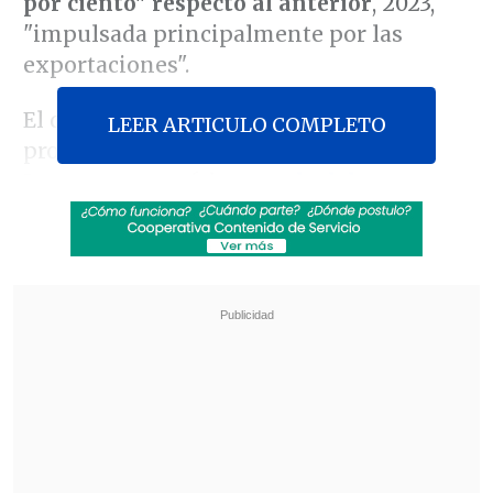
por ciento" respecto al anterior
, 2023,
"impulsada principalmente por las
exportaciones".
El dato es levemente mejor que la
LEER ARTICULO COMPLETO
proyección estimada en base a los
Imacec
, que en febrero
calculaba un
crecimiento de 2,5 por ciento
.
Revisa también
Último récord fue hace dos días: Precio del
cobre marca nuevo máximo histórico
El mercado alemán, puerta para posicionar
soluciones chilenas en energía y minería en
Europa