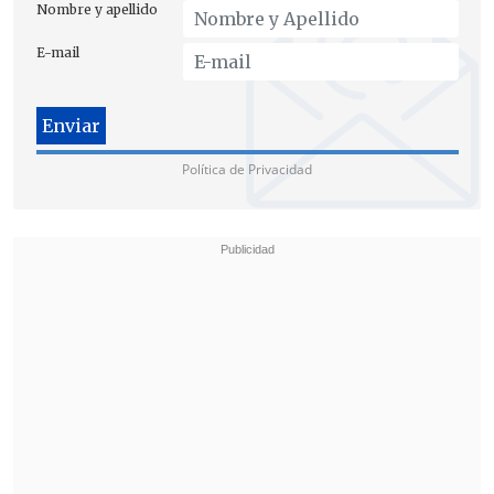
Nombre y apellido
E-mail
Política de Privacidad
Según detalla el informe, la
demanda
interna presentó en 2024 un
crecimiento de 1,3 por ciento
, que se
explicó por un mayor consumo.
Respecto a 2023, el 2024 presentó un día
hábil más y un día adicional por año
bisiesto, traduciéndose esto en
un efecto
calendario de 0,2 puntos porcentuales
.