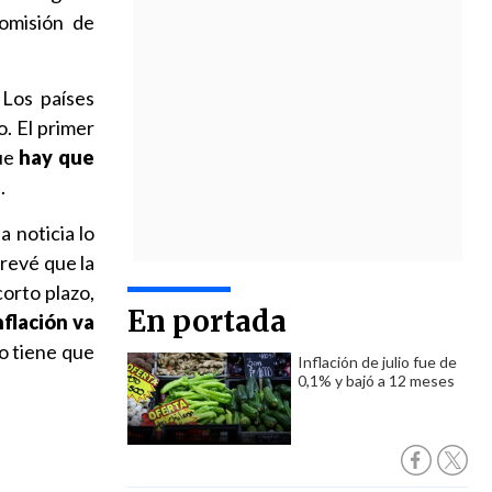
Comisión de
Los países
. El primer
que
hay que
"
.
 noticia lo
revé que la
corto plazo,
En portada
nflación va
o tiene que
Inflación de julio fue de
0,1% y bajó a 12 meses