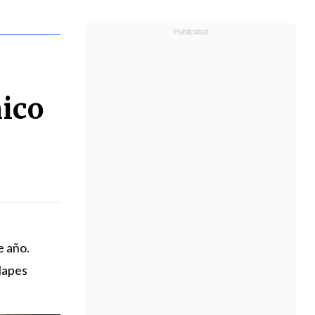
ico
e año.
lapes