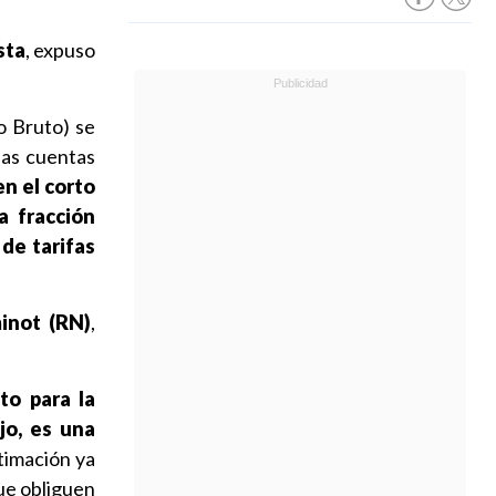
sta
, expuso
o Bruto) se
las cuentas
en el corto
a fracción
de tarifas
inot (RN)
,
to para la
jo, es una
stimación ya
ue obliguen