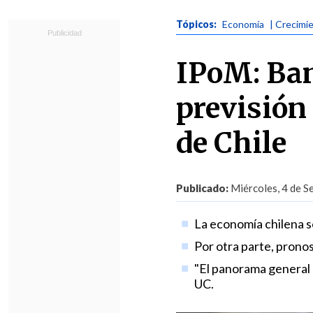
Tópicos:
Economía
| Crecimi
IPoM: Ban
previsión
de Chile
Publicado:
Miércoles, 4 de S
La economía chilena s
Por otra parte, pronos
"El panorama general 
UC.