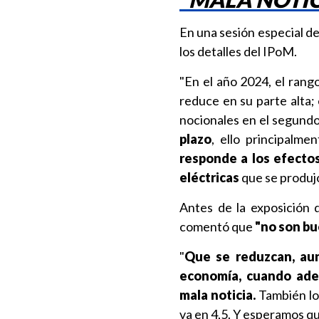
En una sesión especial de
los detalles del IPoM.
"En el año 2024, el rang
reduce en su parte alta;
nocionales en el segundo
plazo
, ello principalme
responde a los efectos
eléctricas
que se produjo 
Antes de la exposición 
comentó que
"no son bue
"
Que se reduzcan, aun
economía, cuando ade
mala noticia.
También lo 
va en 4,5. Y esperamos q