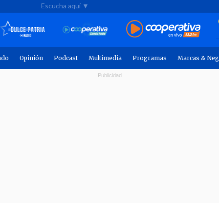
Escucha aquí ▼
ndo
Opinión
Podcast
Multimedia
Programas
Marcas & Neg