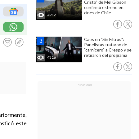
Cristo" de Mel Gibson
confirmó estreno en
cines de Chile
4912
Caos en "Sin Filtros":
Panelistas trataron de
"carnicero" a Crespo y se
retiraron del programa
4316
eriormente,
osticó este