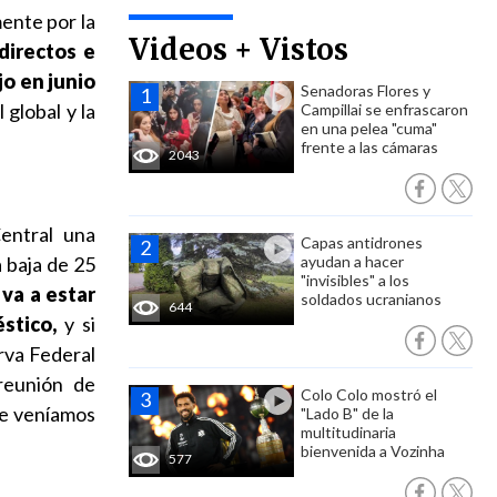
mente por la
Videos + Vistos
directos e
jo en junio
Senadoras Flores y
 global y la
Campillai se enfrascaron
en una pelea "cuma"
frente a las cámaras
2043
entral una
Capas antidrones
a baja de 25
ayudan a hacer
"invisibles" a los
 va a estar
soldados ucranianos
644
stico,
y si
rva Federal
reunión de
Colo Colo mostró el
ue veníamos
"Lado B" de la
multitudinaria
bienvenida a Vozinha
577