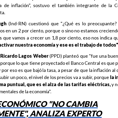
a de inflación", sostuvo el también integrante de la 
ta.
ugh
(Ind-RN) cuestionó que "¿Qué es lo preocupante? 
os en un 2 por ciento, porque o sino no estamos creciendo
s que vamos a crecer un 1,8 por ciento, eso nos indica 
ctivar nuestra economía y ese es el trabajo de todos
r
Ricardo Lagos Weber
(PPD) planteó que "fue una buena
porque lo que tiene proyectado el Banco Central es que p
 por eso es que bajó la tasa, a pesar de que la inflación al 
subir un poco, el nivel de los precios va a subir, porque
la i
ma puntual, que es el alza de las tarifas eléctricas,
y n
entales de la economía".
CONÓMICO "NO CAMBIA
ENTE", ANALIZA EXPERTO