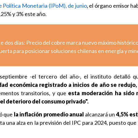
e Política Monetaria (IPoM), de junio
, el órgano emisor ha
,25% y 3% este año.
e dos días: Precio del cobre marca nuevo máximo históric
erta para posicionar soluciones chilenas en energía y min
eptiembre -el tercero del año-, el instituto detalló 
dad económica registrado a inicios de año se redujo,
ementos transitorios, y que
esta moderación ha sido 
el deterioro del consumo privado".
có que
la inflación promedio anual
alcanzará un
4,5%
est
a una alza en la previsión del IPC para 2024, puesto que