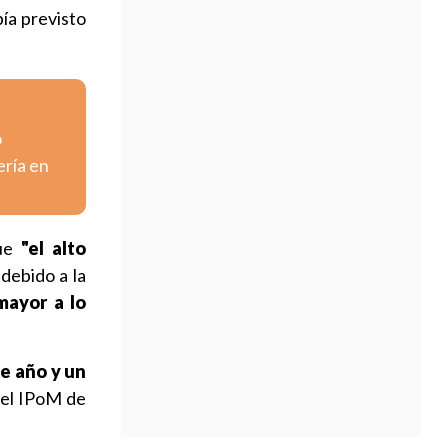
bía previsto
o
ería en
que
"el alto
debido a la
mayor a lo
e año y un
 el IPoM de