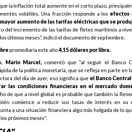
ue la inflación total aumente en el corto plazo, principal
nentes volátiles. Una fracción responde a los
efectos 
l mayor aumento de las tarifas eléctricas que se produ
 del incremento de las tarifas de fletes marítimos a nivel
 los últimos meses", indicó el documento de septiembre.
obre
promediaría este año
4,15 dólares por libra.
da,
Mario Marcel,
comentó que "al seguir el Banco C
pida de la política monetaria, que se refleja en parte en l
ctora del día de ayer, eso significa que
el Banco Central
ar las condiciones financieras en el mercado domé
ho de que a nivel global es probable que también la Rese
ién comience a reducir sus tasas de interés en su 
unta a una situación financiera algo más holgada de lo q
los próximos meses".
IA"