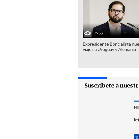
7988
Expresidente Boric alista nu
viajes a Uruguay y Alemania
Suscríbete a nuest
No
E-