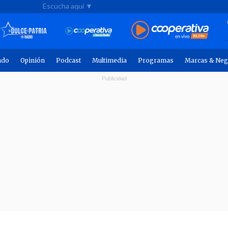
Escucha aquí ▼
ndo
Opinión
Podcast
Multimedia
Programas
Marcas & Neg