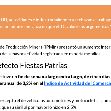
UU, autoridades e industria salmonera rechazan el trabaj
ión tiene esperanza en que el TC valide sus argumentos "
e de Producción Minera (IPMin) presentó un aumento inter
de la mayor actividad registrada en minería metálica.
fecto Fiestas Patrias
e tuvo un
fin de semana largo extra largo, de cinco días
eranual de 3,2% en el
Índice de Actividad del Comercio
, excepto el de vehículos automotores y motocicletas, aum
que su símil al por mayor lo hizo en 2,5%.