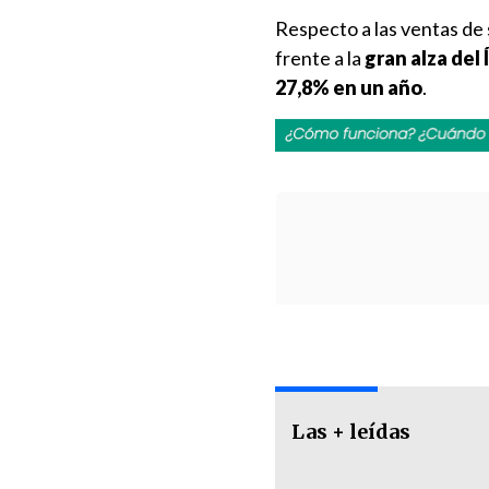
Respecto a las ventas de
frente a la
gran alza del
27,8% en un año
.
Las + leídas