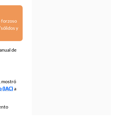
o forzoso
sólidos y
anual de
, mostró
 (IAC)
a
ento