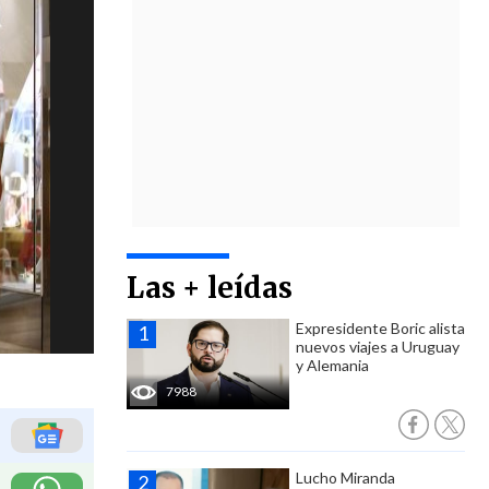
Las + leídas
Expresidente Boric alista
nuevos viajes a Uruguay
y Alemania
7988
Lucho Miranda