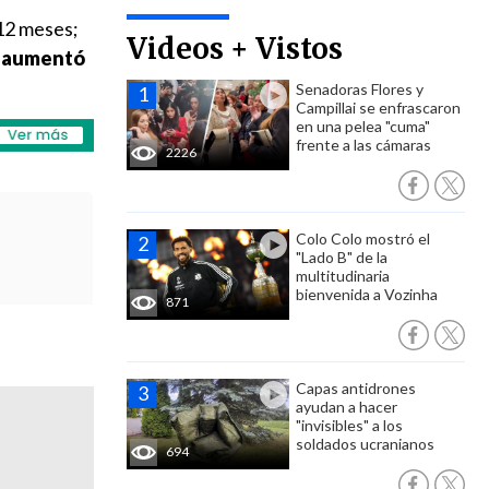
12 meses;
Videos + Vistos
ue aumentó
Senadoras Flores y
Campillai se enfrascaron
en una pelea "cuma"
frente a las cámaras
2226
Colo Colo mostró el
"Lado B" de la
multitudinaria
bienvenida a Vozinha
871
Capas antidrones
ayudan a hacer
"invisibles" a los
soldados ucranianos
694