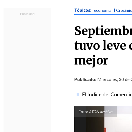
Tópicos:
Economía
| Crecimi
Septiembr
tuvo leve 
mejor
Publicado:
Miércoles, 30 de 
El Índice del Comerci
Foto:
ATON archivo