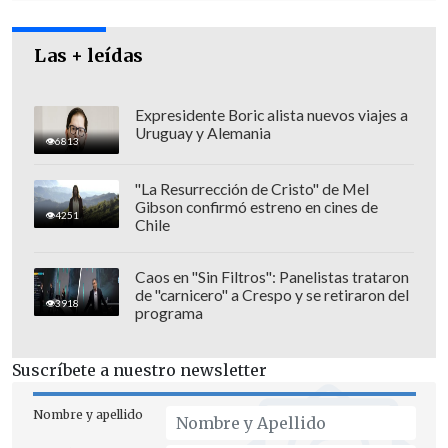
Las + leídas
Expresidente Boric alista nuevos viajes a
El ministro de Transportes y
Uruguay y Alemania
6813
Telecomunicaciones,
Juan Carlos Muñoz
,
señaló que "al modificar la manera en
"La Resurrección de Cristo" de Mel
que se realizan los trámites de
Gibson confirmó estreno en cines de
4251
Chile
telecomunicaciones, le estamos
entregando
mayores garantías de
Caos en "Sin Filtros": Panelistas trataron
seguridad a la ciudadanía
".
de "carnicero" a Crespo y se retiraron del
3918
programa
Por su parte el presidente ejecutivo de
Chile Telcos, Alfie Ulloa, hizo un llamado
Suscríbete a nuestro newsletter
a las personas a "
autocuidar
" sus datos
personales y contraseñas, y a otras
Nombre y apellido
empresas del ecosistema digital para que