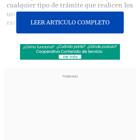
cualquier tipo de trámite que realicen los
usuarios, con la finalidad de
evitar
LEER ARTICULO COMPLETO
estafas por suplantación de identidad
.
De esta forma, la verificación de
identidad deberá realizarse a través de
parámetros como la
huella dactilar, el
rostro de los usuarios o su firma
electrónica
, de manera de garantizar que
quién esté realizando el trámite sea el
titular de la cuenta.
Revisa también
Retiro de Chile del NOAL: ¿Se alinea Chile con
algún bloque económico mundial?