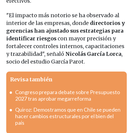
efectivos.
"El impacto más notorio se ha observado al
interior de las empresas, donde
directorios y
gerencias han ajustado sus estrategias para
identificar riesgos
con mayor precisión y
fortalecer controles internos, capacitaciones
y trazabilidad", señaló
Nicolás García Lorca
,
socio del estudio García Parot.
Revisa también
Congreso prepara debate sobre Presupuesto
2027 tras aprobar megarreforma
Quiroz: Demostramos que en Chile se pueden
hacer cambios estructurales por el bien del
país