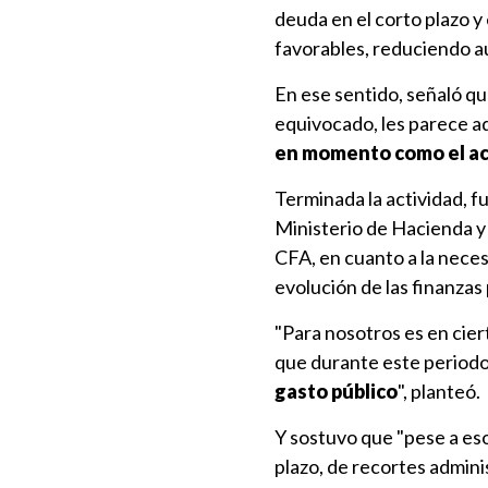
deuda en el corto plazo y
favorables, reduciendo aú
En ese sentido, señaló qu
equivocado, les parece a
en momento como el ac
Terminada la actividad, f
Ministerio de Hacienda y
CFA, en cuanto a la neces
evolución de las finanzas 
"Para nosotros es en cie
que durante este period
gasto público
", planteó.
Y sostuvo que "pese a eso
plazo, de recortes admini