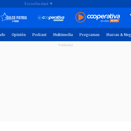
Escucha aquí ▼
ndo
Opinión
Podcast
Multimedia
Programas
Marcas & Neg