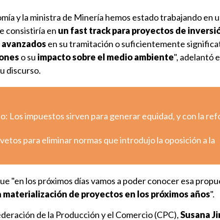
omía y la ministra de Minería hemos estado trabajando en 
e consistiría en
un fast track para proyectos de inversi
e avanzados
en su tramitación o suficientemente significa
iones
o su
impacto sobre el medio ambiente
", adelantó e
u discurso.
o: Los impuestos sirven para generar equidad, y con la re
etos para eliminar normas que introdujo la oposición a la
ue "en los próximos días vamos a poder conocer esa propue
a materialización de proyectos en los próximos años
".
ederación de la Producción y el Comercio (CPC),
Susana J