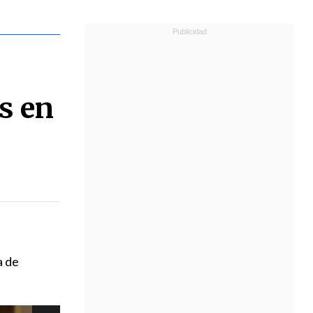
s en
a de