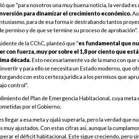
ló que "para nosotros una muy buena noticia, la verdad es
inversión para dinamizar el crecimiento económico.
Así
ntusiasmo, para de esa forma ir destrabando tantos proye
 de permiso y de que se termine su proceso de aprobación".
esidente de la CChC, planteó que "
es fundamental que nu
r con fuerza, muy por sobre el 1,8 por ciento que está
xima década.
Esto necesariamente va de la mano con que 
a invertir y para ello se necesita un Estado moderno, que o
 otorgando con esto certeza jurídica a los permisos que apr
jo control".
limiento del Plan de Emergencia Habitacional, cuya meta 
ometidas por el Gobierno.
 llegar a esa meta y ojalá superarla, pero la verdad que n
s muy ajustados. Con estas cifras así, aunque la cumplamos
perar el déficit habitacional. Este sigue creciendo, pero s