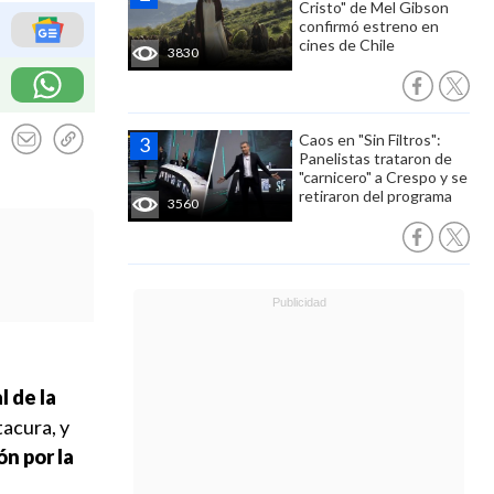
Cristo" de Mel Gibson
confirmó estreno en
cines de Chile
3830
Caos en "Sin Filtros":
Panelistas trataron de
"carnicero" a Crespo y se
retiraron del programa
3560
 de la
acura, y
ón por la