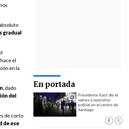
enos
 absoluto
ás gradual
el
 hace el
ión en la
En portada
ón
, dado
ión del
Presidente Kast dio el
vamos a operativo
policial en el centro de
Santiago
es de corto
d de ese