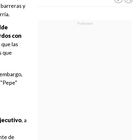
 barreras y
rría.
lde
rdos con
que las
s que
n embargo,
é "Pepe"
Ejecutivo
, a
ente de