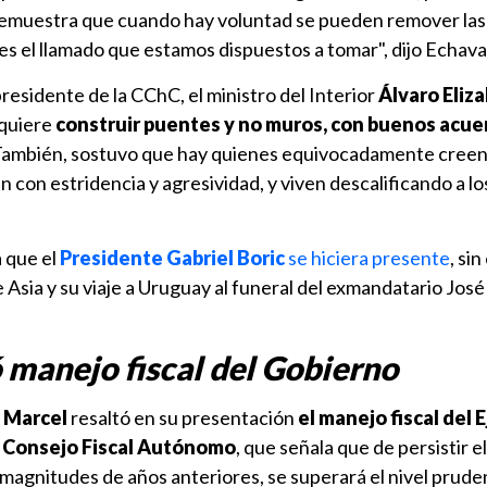
demuestra que cuando hay voluntad se pueden remover las
es el llamado que estamos dispuestos a tomar", dijo Echava
presidente de la CChC, el ministro del Interior
Álvaro Eliza
 quiere
construir puentes y no muros, con buenos acue
ambién, sostuvo que hay quienes equivocadamente creen 
 con estridencia y agresividad, y viven descalificando a lo
a que el
Presidente Gabriel Boric
se hiciera presente
, si
e Asia y su viaje a Uruguay al funeral del exmandatario Jos
 manejo fiscal del Gobierno
 Marcel
resaltó en su presentación
el manejo fiscal del 
Consejo Fiscal Autónomo
, que señala que de persistir el
as magnitudes de años anteriores, se superará el nivel prud