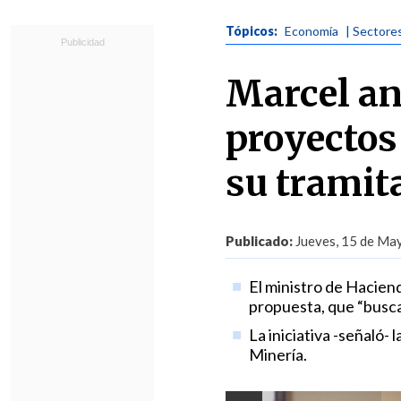
Tópicos:
Economía
| Sectore
Marcel an
proyectos
su tramit
Publicado:
Jueves, 15 de May
El ministro de Hacien
propuesta, que “busca 
La iniciativa -señaló- 
Minería.