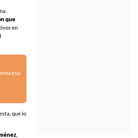
una
ón que
tivos en
l
forma eso
sta, que lo
iménez
,