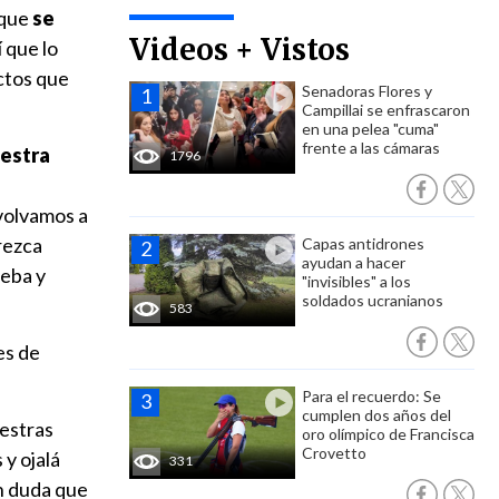
 que
se
Videos + Vistos
 que lo
ctos que
Senadoras Flores y
Campillai se enfrascaron
en una pelea "cuma"
frente a las cámaras
estra
1796
volvamos a
frezca
Capas antidrones
ayudan a hacer
ueba y
"invisibles" a los
soldados ucranianos
583
es de
Para el recuerdo: Se
cumplen dos años del
uestras
oro olímpico de Francisca
Crovetto
 y ojalá
331
in duda que