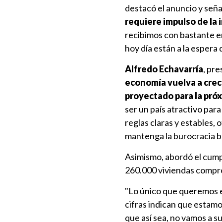
destacó el anuncio y seña
requiere impulso de la 
recibimos con bastante e
hoy día están a la espera
Alfredo Echavarría
, pr
economía vuelva a crece
proyectado para la pró
ser un país atractivo par
reglas claras y estables,
mantenga la burocracia ba
Asimismo, abordó el cump
260.000 viviendas compr
"Lo único que queremos es
cifras indican que estamo
que así sea, no vamos a su