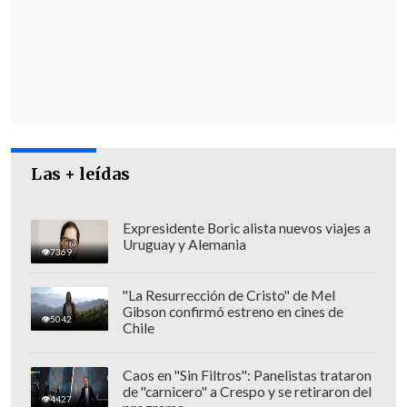
poder
Último récord fue hace dos días: Precio del
cobre marca nuevo máximo histórico
Las + leídas
Expresidente Boric alista nuevos viajes a
Uruguay y Alemania
7369
"La Resurrección de Cristo" de Mel
Gibson confirmó estreno en cines de
5042
Chile
Caos en "Sin Filtros": Panelistas trataron
de "carnicero" a Crespo y se retiraron del
4427