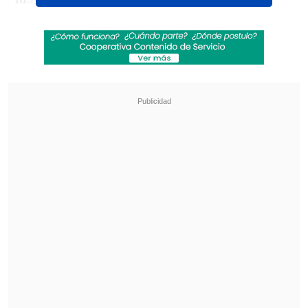
acuerdo pasará a la junta nacional del
sindicato para su aprobación.
Revisa también
Fito Páez reflexiona sobre su carrera en nuevo
documental de Netflix
Biopic "Michael" tendrá una segunda parte
que comenzará a grabarse en 2027
El acuerdo de tres años implica
la
primera protección para los actores
contra la inteligencia artificial y un
aumento salarial histórico
.
Ambas partes concordaron después de