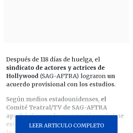
Después de 118 días de huelga, el
sindicato de actores y actrices de
Hollywood
(SAG-AFTRA) lograron
un
acuerdo provisional con los estudios
.
Según medios estadounidenses,
el
Comité Teatral/TV de SAG-AFTRA
aprobó el acuerdo en votación unánime
este miércoles
y la huelga finalizará a
LEER ARTICULO COMPLETO
las 00:01 horas del jueves. El viernes, el