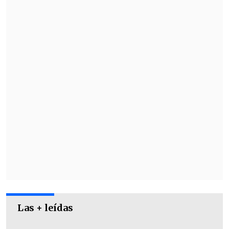
unas dos semanas de negociaciones
y se
concretó poco antes de la fecha límite
que puso la Alianza de Productores de
Cine y Televisión para que el sindicato
diera su respuesta sobre si tenían
acuerdo.
Las + leídas