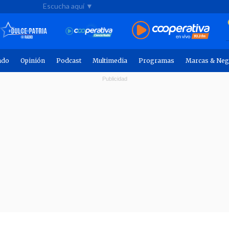
Escucha aquí ▼
ndo
Opinión
Podcast
Multimedia
Programas
Marcas & Neg