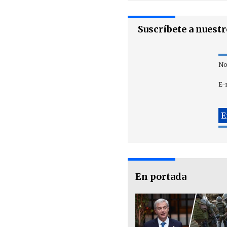
Suscríbete a nuest
No
E-
En portada