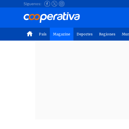
Síguenos:
País
Magazine
Deportes
Regiones
Mu