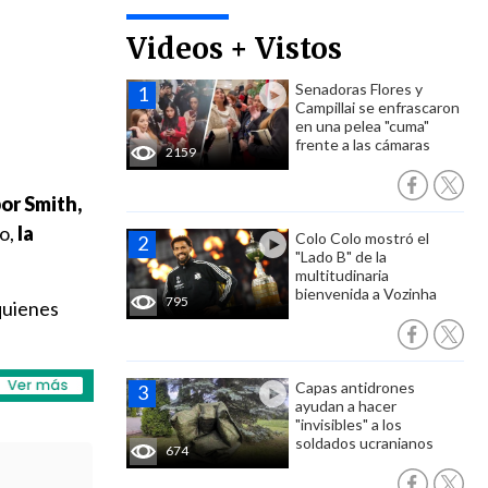
Videos + Vistos
Senadoras Flores y
Campillai se enfrascaron
en una pelea "cuma"
frente a las cámaras
2159
or Smith,
go,
la
Colo Colo mostró el
"Lado B" de la
multitudinaria
bienvenida a Vozinha
795
 quienes
Capas antidrones
ayudan a hacer
"invisibles" a los
soldados ucranianos
674