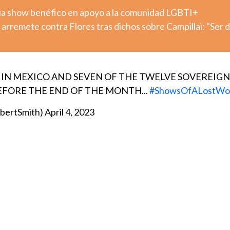
ia show benéfico en apoyo a la comunidad LGBTI+
rremete contra Flores tras dichos sobre Campillai: "Ser d
S IN MEXICO AND SEVEN OF THE TWELVE SOVEREIGN
EFORE THE END OF THE MONTH...
#ShowsOfALostWo
ertSmith)
April 4, 2023