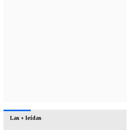
La información sobre la venta de
entradas y los valores se dará a conocer
en los próximos días.
Las + leídas