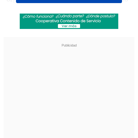
excelentes reacciones de parte de los
muchos fanáticos que vinieron a vernos
a Europa a principios de este año. La
producción se basa en nuestro juego
móvil, 'The legacy of the beast', que
básicamente lleva varias encarnaciones
de Eddie a muchos Maiden
Worlds diferentes", explicó Bruce
Dickinson a través de un comunicado.
Revisa también
Ester Expósito protagoniza thriller romántico
basado en la exitosa novela "Enfrentados"
Concierto de "Attack on Titan" agotó entradas
y anunció segunda fecha