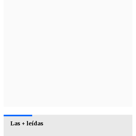
"A mí me carga decirlo porque a mí me
gusta mucho Boric, me encanta, pero no.
Realmente la cosa para los actores es
súper dura
", expresó.
Las + leídas