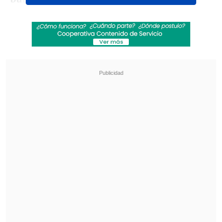
Revisa también
Karol G incluirá colaboraciones con Bruno
Mars y Drake en su nuevo disco
"Pidió perdón de rodillas": Revelan
desgarradores testimonios sobre las últimas
horas de Liam Payne
Y luego agregó: "No se cumplió nada.
Digamos, la cultura no.
Este era el
gobierno donde la cultura debería
haber, digamos, florecido. Si no florecía
con Boric, no sé con quién iba a florecer.
Y no floreció
"