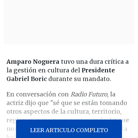
Amparo Noguera
tuvo una dura crítica a
la gestión en cultura del
Presidente
Gabriel Boric
durante su mandato.
En conversación con
Radio Futuro
, la
actriz dijo que "sé que se están tomando
otros aspectos de la cultura, territorio,
regiones, y me parece estupendo.
Lo que
nuevamente ocurre es que siento que la
LEER ARTICULO COMPLETO
balanza no se equiparó
".