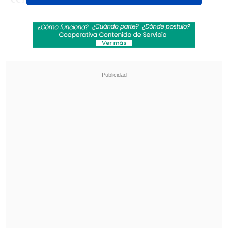
Revisa también
"Heated Rivalry" suma a dos nuevos
protagonistas: cuándo se estrena su segunda
temporada
Cata Vallejos analizó su derrota en Miss
Universo Chile: "Me comieron los nervios"
Entre los valores destacan los
$2.000
para sala tradicional 2D, 3D, Aera Dolby
Atmos y Play, y los
$4.000
para formatos
especiales como IMAX, 4DX, Prime,
Premium, MX4D, entre otros.
Durante los tres días de la promoción,