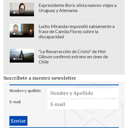
Expresidente Boric alista nuevos viajes a
Uruguay y Alemania
7877
Lucho Miranda respondió sabiamente a
frase de Camila Flores sobre la
7236
discapacidad
El Día del Cine 2025 se celebrará los días
"La Resurrección de Cristo" de Mel
Gibson confirmó estreno en cines de
lunes 20, martes 21 y miércoles 22 de
5360
Chile
octubre
.
Suscríbete a nuestro newsletter
Nombre y apellido
E-mail