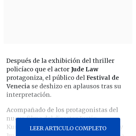
Después de la exhibición del thriller
policíaco que el actor
Jude Law
protagoniza, el público del
Festival de
Venecia
se deshizo en aplausos tras su
interpretación.
Acompañado de los protagonistas del
nuevo filme del director Justin
Kurzel,
Nicholas Hoult, Tye Sheridan y
LEER ARTICULO COMPLETO
Jurnee Smollett,
el equipo fue envuelto