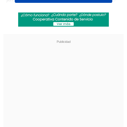
en halagos durante siete minutos, para
después salir de la sala de proyección
para saludar al público.
Revisa también
Remezón en "Hay que decirlo": Gissella
Gallardo y Manu González fueron
desvinculados
Chappell Roan anuncia show benéfico en
apoyo a la comunidad LGBTI+
La adaptación del libro de 1989 "La
Hermandad Silenciosa" de Kevin Flynn y
Gary Gerhardt, está ambientada en
Idaho, Estados Unidos, en 1983 y
sigue al