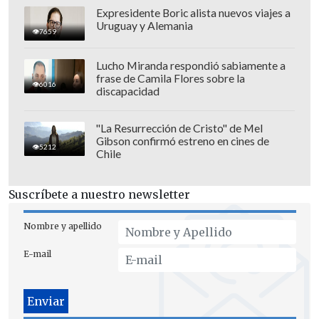
Expresidente Boric alista nuevos viajes a
Uruguay y Alemania
7659
Lucho Miranda respondió sabiamente a
frase de Camila Flores sobre la
6016
discapacidad
El agente, interpretado por Law, se da
cuenta que un grupo de peligrosos
"La Resurrección de Cristo" de Mel
terroristas neonazis inspirados por el
Gibson confirmó estreno en cines de
5212
Chile
líder radica
l Robert Jay Mathews,
interpretado por Hoult,
traman una
Suscríbete a nuestro newsletter
guerra contra el gobierno de Estados
Unidos.
Nombre y apellido
E-mail