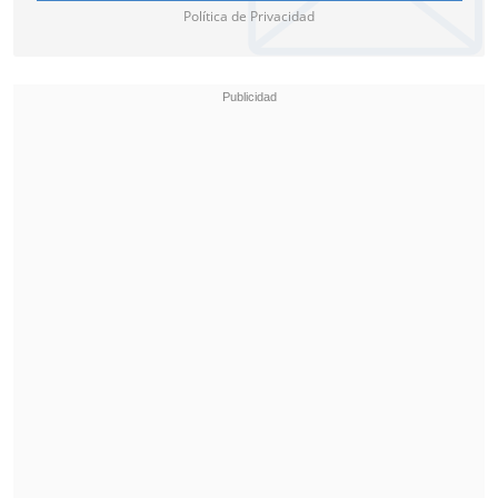
Política de Privacidad
La estrella,
Jude Law, asistió vestido de
un elegante con un traje negro
sin
camisa, y durante su paso por la
alfombra roja del Palazzo del Cinema,
interactuó con el público
y se sacó
selfies con sus fans.