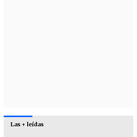
solitario agente de FBI
empecinado en
dar con los protagonistas una serie de
asaltos a bancos y robos.
Las + leídas