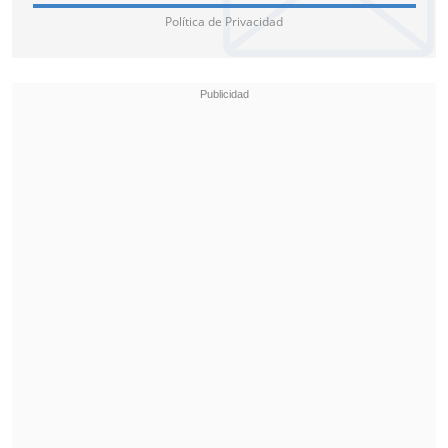
Política de Privacidad
La película también ha sido celebrada
como un aporte a la visibilidad de las
identidades disidentes en América
Latina. "Y también es un triunfo para
América Latina, sobre todo para las
maricones, para los maricones, las
travestis y toda la comunidad LGTBI+ en
Latinoamérica", afirmó Céspedes.