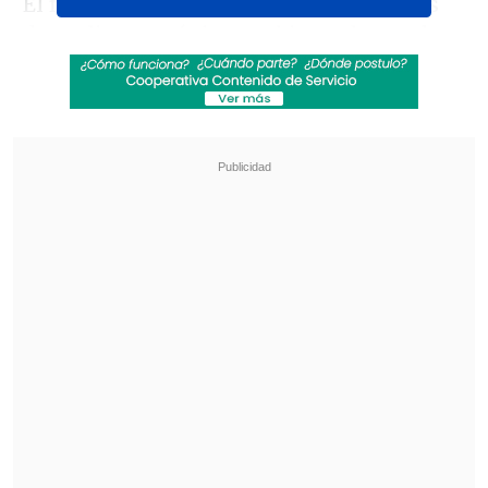
El filme es un
western queer
con toques
de realismo mágico, ambientado en el
desierto del norte de Chile durante los
inicios del VIH
, aún sin nombre ni
diagnóstico en el entorno local. La
historia sigue a
Lidia
, una niña criada
por su hermano Alexo, "el flamenco", en
una comunidad queer marginada de un
pueblo minero.
Revisa también
Revelan video clave sobre el accidente de
José Antonio Neme en Las Condes
"Heated Rivalry" suma a dos nuevos
protagonistas: cuándo se estrena su segunda
temporada