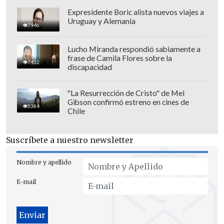
Expresidente Boric alista nuevos viajes a
Uruguay y Alemania
7946
Lucho Miranda respondió sabiamente a
frase de Camila Flores sobre la
7432
discapacidad
"La Resurrección de Cristo" de Mel
Gibson confirmó estreno en cines de
5384
Chile
Para Céspedes, este galardón no solo es
un reconocimiento personal, sino
Suscríbete a nuestro newsletter
también colectivo. "Creo que se abren
Nombre y apellido
nuevas puertas y que las nuevas visiones
están ahí, está el talento en Chile y desde
E-mail
todas partes lo digo, tenemos que verlo
más", señaló el director en declaraciones
a
EFE
.