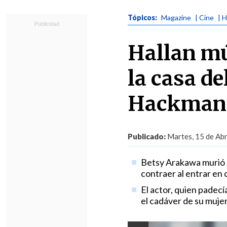
Tópicos:
Magazine
| Cine
| 
Hallan mú
la casa de
Hackman 
Publicado:
Martes, 15 de Abr
Betsy Arakawa murió 
contraer al entrar en
El actor, quien padec
el cadáver de su muje