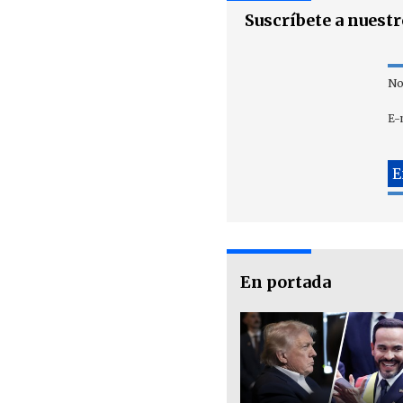
Suscríbete a nuest
No
E-
En portada