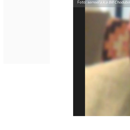
Foto:
serreel a.k.a Bill Chodub