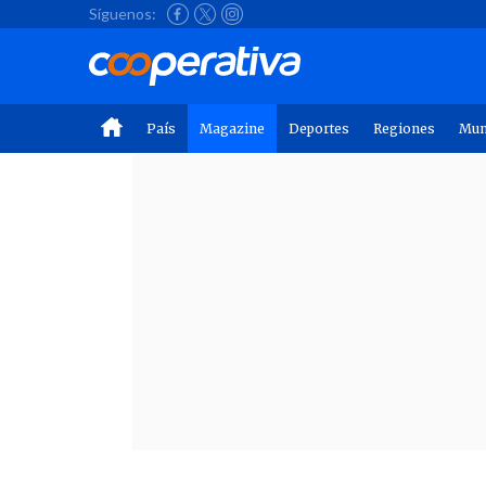
Síguenos:
País
Magazine
Deportes
Regiones
Mu