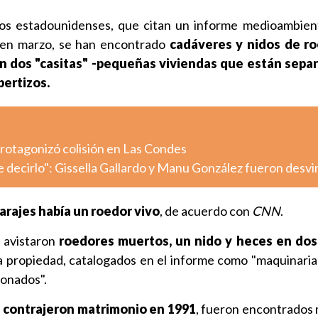
os estadounidenses, que citan un informe medioambien
 en marzo, se han encontrado
cadáveres y nidos de r
n dos "casitas" -pequeñas viviendas que están separ
bertizos.
otagonizó colisión en Las Condes
decirlo": Gissella Gallardo y Manu González fueron desv
arajes había un roedor vivo
, de acuerdo con
CNN
.
 avistaron
roedores muertos, un nido y heces en dos
 propiedad, catalogados en el informe como "maquinaria 
onados".
e
contrajeron matrimonio en 1991
, fueron encontrados