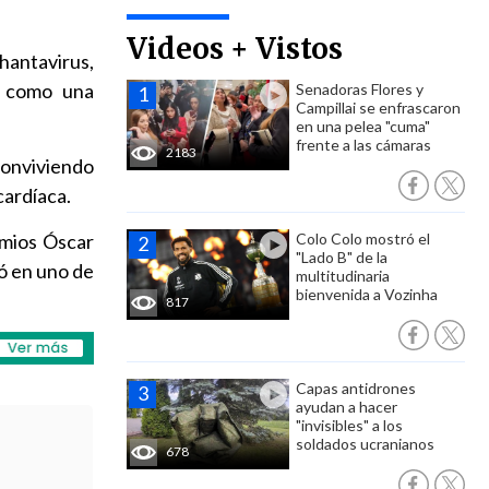
Videos + Vistos
hantavirus,
r como una
Senadoras Flores y
Campillai se enfrascaron
en una pelea "cuma"
frente a las cámaras
2183
conviviendo
cardíaca.
emios Óscar
Colo Colo mostró el
"Lado B" de la
ió en uno de
multitudinaria
bienvenida a Vozinha
817
Capas antidrones
ayudan a hacer
"invisibles" a los
soldados ucranianos
678