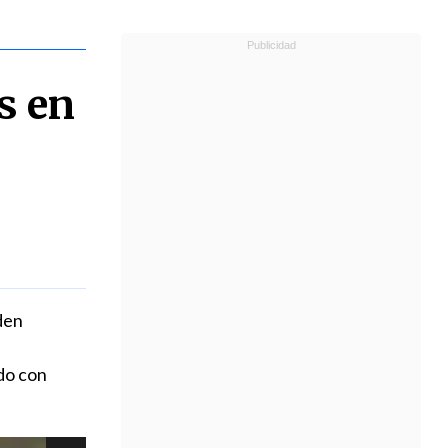
s en
den
do con