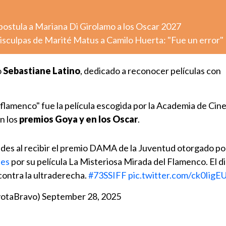
postula a Mariana Di Girolamo a los Oscar 2027
 disculpas de Marité Matus a Camilo Huerta: "Fue un error"
o
Sebastiane Latino
, dedicado a reconocer películas con
 flamenco" fue la película escogida por la Academia de Cine
en los
premios Goya y en los Oscar
.
es al recibir el premio DAMA de la Juventud otorgado por
fes
por su película La Misteriosa Mirada del Flamenco. El d
contra la ultraderecha.
#73SSIFF
pic.twitter.com/ck0Iig
yotaBravo)
September 28, 2025