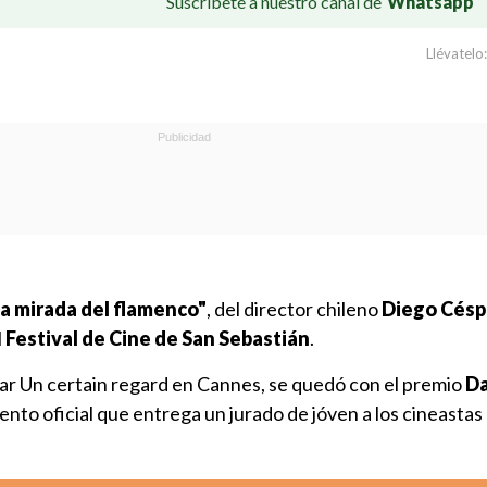
Suscríbete a nuestro canal de
Whatsapp
Llévatelo:
sa mirada del flamenco"
, del director chileno
Diego Cés
l
Festival de Cine de San Sebastián
.
nar Un certain regard en Cannes, se quedó con el premio
Da
ento oficial que entrega un jurado de jóven a los cineastas