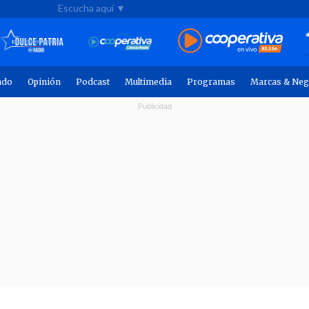
Escucha aquí ▼
ndo
Opinión
Podcast
Multimedia
Programas
Marcas & Neg