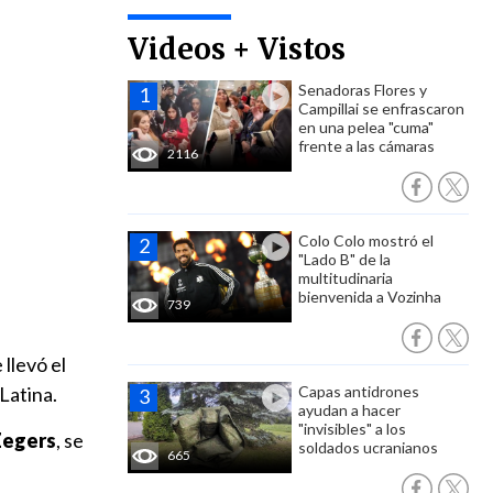
Videos + Vistos
Senadoras Flores y
Campillai se enfrascaron
en una pelea "cuma"
frente a las cámaras
2116
Colo Colo mostró el
"Lado B" de la
multitudinaria
bienvenida a Vozinha
739
llevó el
Latina.
Capas antidrones
ayudan a hacer
"invisibles" a los
Zegers
, se
soldados ucranianos
665