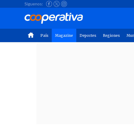
Síguenos:
País
Magazine
Deportes
Regiones
Mu