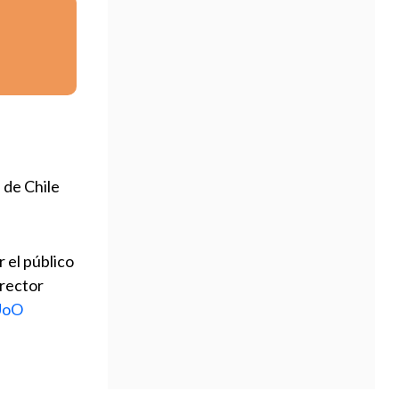
 de Chile
 el público
irector
EUoO