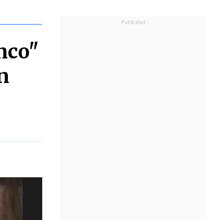
nco"
n