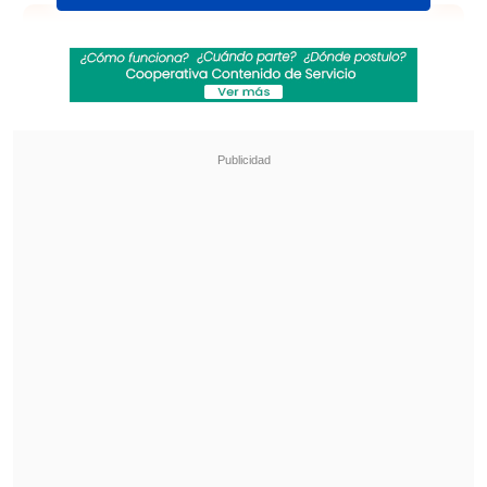
Revisa también
Remezón en "Hay que decirlo": Gissella
Gallardo y Manu González fueron
desvinculados
Chappell Roan anuncia show benéfico en
apoyo a la comunidad LGBTI+
Pese a ello la película destacó por sus
polémicas al interior del set
, una pobre
recaudación y el asedio de la crítica
especializada, quien destacó su ambiente
magnánimo pero cuestionó sus
decisiones narrativas.
Con todo eso, "Megalopolis" cuenta con