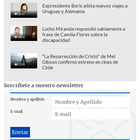
El estreno de "Megalopolis" en las salas
Expresidente Boric alista nuevos viajes a
de cine está fijado para el próximo
9 de
Uruguay y Alemania
7610
enero
de 2025.
Lucho Miranda respondió sabiamente a
frase de Camila Flores sobre la
5831
discapacidad
"La Resurrección de Cristo" de Mel
Gibson confirmó estreno en cines de
5199
Chile
Suscríbete a nuestro newsletter
Nombre y apellido
E-mail