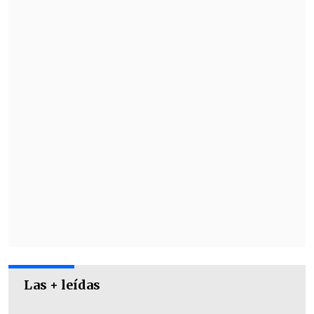
un
elenco repleto de estrellas
encabezado por Adam Driver, Giancarlo
Esposito, Aubrey Plaza y Laurence
Fishburne, entre otros.
Las + leídas