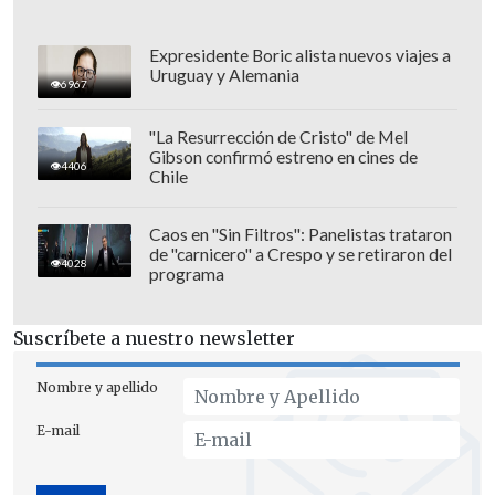
Según fuentes citadas por
Deadline
, este
Expresidente Boric alista nuevos viajes a
Uruguay y Alemania
lunes se celebrará una reunión para
6967
ajustar el plan de rodaje de la película,
"La Resurrección de Cristo" de Mel
que comenzó el mes pasado en Escocia.
Gibson confirmó estreno en cines de
4406
Chile
"Spider-Man: Brand New Day" es la
cuarta entrega de la saga del hombre
Caos en "Sin Filtros": Panelistas trataron
araña protagonizada por Holland tras
de "carnicero" a Crespo y se retiraron del
4028
programa
"Spider-Man: Homecoming" (2017),
"Spider-Man: Far From Home" (2019) y
Suscríbete a nuestro newsletter
"Spider-Man: No Way Home" (2021), que
fue la película más taquillera en el
Nombre y apellido
mundo, con una recaudación de 1.910
E-mail
millones de dólares.
La nueva película se estrenará en
julio