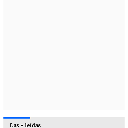
Incluso al día siguiente del incidente,
Holland asistió junto a su novia,
Zendaya
, a una gala benéfica en la sede
de la casa de subastas Christie's en
Londres.
Las + leídas