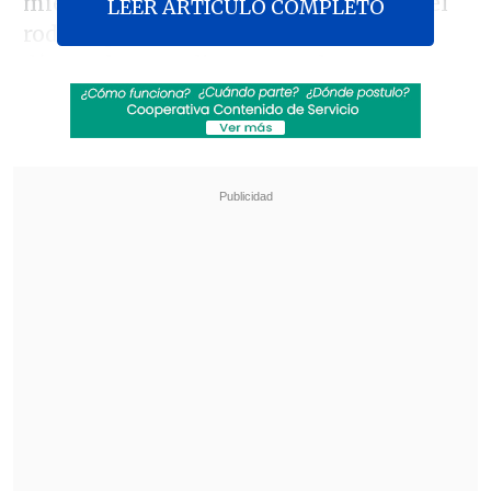
mientras
realizada una acrobacia
en el
LEER ARTICULO COMPLETO
rodaje, que se está desarrollando estos
días en los estudios Leavesden, en
Watford, al noroeste de Londres.
Revisa también
Amparo Noguera demandó a banco tras sufrir
millonaria estafa
Aclamada película italiana "Diamanti" llegó a
los cines chilenos
El rodaje fue suspendido para que el
actor británico fuera tratado y se decidió
que se tomara unos días de descanso,
pero
se encuentra bien
.