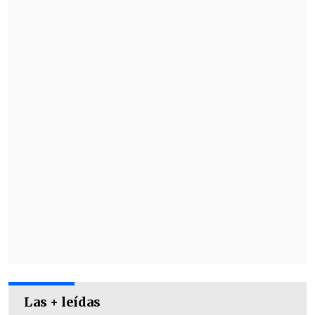
gracias al voto del público.
El Miss Universo 2024 se realiza este
sábado 16 de noviembre en el Arena
Ciudad de México, en la capital azteca,
hasta donde llegaron candidatas de 125
países y territorios autónomos.
Las + leídas