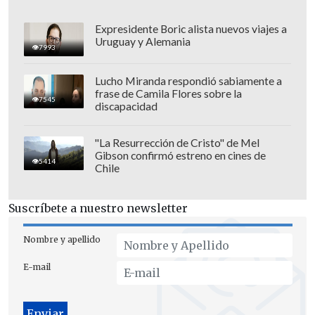
Expresidente Boric alista nuevos viajes a
Uruguay y Alemania
7993
El programa es emitido en señal abierta
por
Chilevisión
, mientras que a nivel
Lucho Miranda respondió sabiamente a
frase de Camila Flores sobre la
internacional se puede ver a través de
7545
discapacidad
Azteca TV
,
Televisa
,
Roky TV
y de forma
paga en YouTube.
"La Resurrección de Cristo" de Mel
Gibson confirmó estreno en cines de
5414
Chile
Suscríbete a nuestro newsletter
Nombre y apellido
E-mail