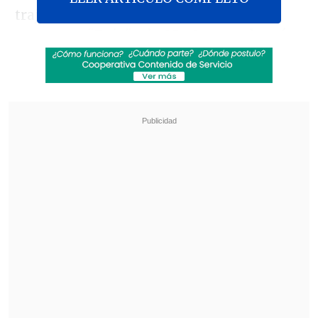
traje de gala, la exparticipante del
programa "Rojo" -de 25 años-
no logró
un lugar entre las cinco finalistas del
certamen
.
Revisa también
Revelan video clave sobre el accidente de
José Antonio Neme en Las Condes
"Heated Rivalry" suma a dos nuevos
protagonistas: cuándo se estrena su segunda
temporada
Dides había recibido mucho apoyo en
redes, así como presencia en medios, lo
que finalmente se reflejó en la selección