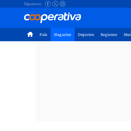
Síguenos:
País
Magazine
Deportes
Regiones
Mu