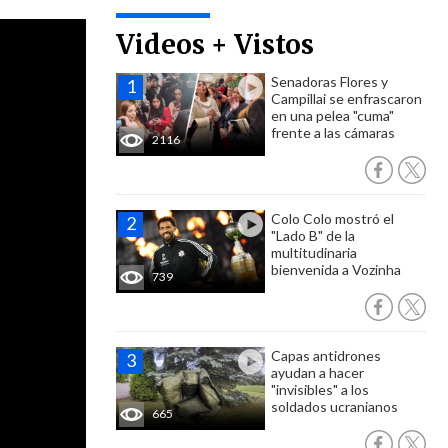
Videos + Vistos
Senadoras Flores y
Campillai se enfrascaron
en una pelea "cuma"
frente a las cámaras
2116
Colo Colo mostró el
"Lado B" de la
multitudinaria
bienvenida a Vozinha
739
Capas antidrones
ayudan a hacer
"invisibles" a los
soldados ucranianos
665