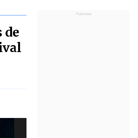
s de
ival