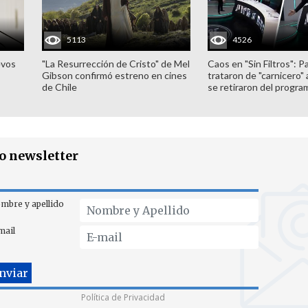
5113
4526
evos
"La Resurrección de Cristo" de Mel
Caos en "Sin Filtros": P
Gibson confirmó estreno en cines
trataron de "carnicero"
de Chile
se retiraron del progra
ro newsletter
mbre y apellido
mail
Política de Privacidad