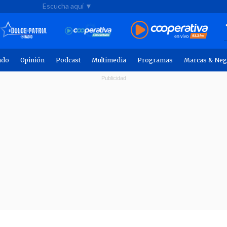
Escucha aquí ▼
ndo
Opinión
Podcast
Multimedia
Programas
Marcas & Neg