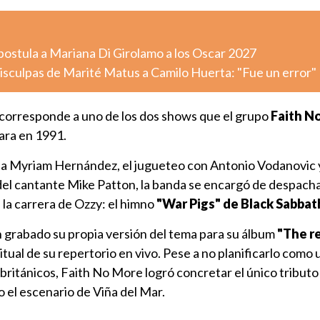
postula a Mariana Di Girolamo a los Oscar 2027
 disculpas de Marité Matus a Camilo Huerta: "Fue un error"
 corresponde a uno de los dos shows que el grupo
Faith N
ara en 1991.
 a Myriam Hernández, el jugueteo con Antonio Vodanovic y
 del cantante Mike Patton, la banda se encargó de despach
 la carrera de Ozzy: el himno
"War Pigs" de Black Sabbat
 grabado su propia versión del tema para su álbum
"The re
itual de su repertorio en vivo. Pese a no planificarlo como 
británicos, Faith No More logró concretar el único tributo 
 el escenario de Viña del Mar.