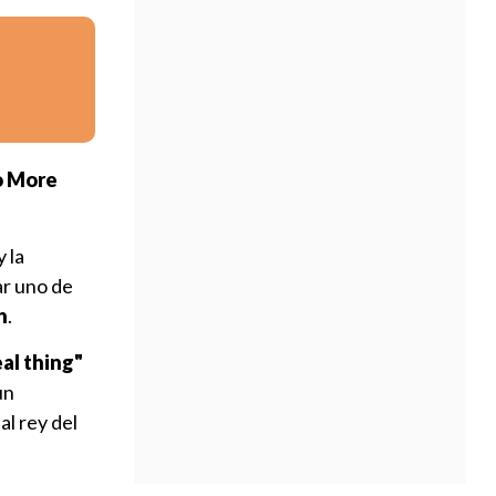
o More
 la
ar uno de
h
.
al thing"
un
al rey del