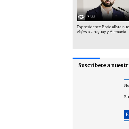
7422
Expresidente Boric alista nu
viajes a Uruguay y Alemania
Suscríbete a nuest
No
E-