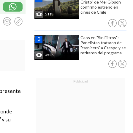
Cristo" de Mel Gibson
confirmó estreno en
cines de Chile
5113
Caos en "Sin Filtros":
Panelistas trataron de
"carnicero" a Crespo y se
retiraron del programa
4526
 presente
 donde
"
y su