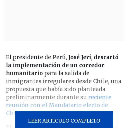
El presidente de Perú,
José Jerí
,
descartó
la implementación de un corredor
humanitario
para la salida de
inmigrantes irregulares desde Chile, una
propuesta que había sido planteada
preliminarmente durante su
reciente
reunión con el Mandatario electo de
Chile,
José Antonio Kast
.
LEER ARTICULO COMPLETO
El gobernante peruano aseguró, en una