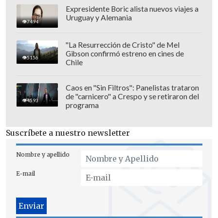
a su país", comentó Jerí.
Expresidente Boric alista nuevos viajes a
Uruguay y Alemania
7494
"La Resurrección de Cristo" de Mel
Gibson confirmó estreno en cines de
5156
Chile
Caos en "Sin Filtros": Panelistas trataron
de "carnicero" a Crespo y se retiraron del
4593
programa
Suscríbete a nuestro newsletter
Nombre y apellido
E-mail
"Esa medida está descartada de un
posible corredor humanitario y tenemos
que ver a través de Cancillería con qué