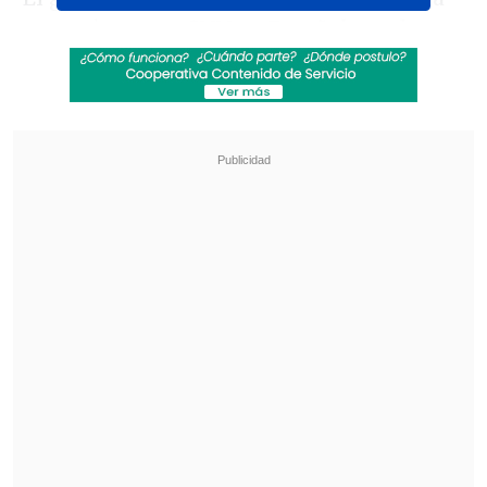
entrevista con
CNN en Español,
que la
propuesta de establecer un corredor
humanitario para permitir el traslado de
inmigrantes irregulares desde Chile fue
una de las primeras ideas abordadas con
Kast durante su visita al país la semana
pasada, pero que actualmente
"está
descartada".
Revisa también
Meteorología anuncia fuerte caída de
temperaturas y aguanieve para el fin de
semana
Hogar de Cristo busca emprendedores para
mejorar la vida de adultos mayores