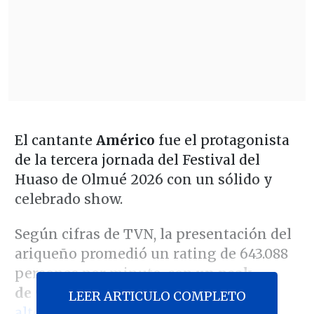
El cantante
Américo
fue el protagonista
de la tercera jornada del Festival del
Huaso de Olmué 2026 con un sólido y
celebrado show.
Según cifras de TVN, la presentación del
ariqueño promedió un rating de 643.088
personas por minuto, con
un peak
de 942 mil personas
(el segundo más
LEER ARTICULO COMPLETO
alto del certamen)
.