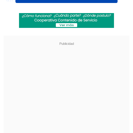
Revisa también
Karol G incluirá colaboraciones con Bruno
Mars y Drake en su nuevo disco
"Pidió perdón de rodillas": Revelan
desgarradores testimonios sobre las últimas
horas de Liam Payne
Además de su extensa lista de hits, el
show de Américo estuvo marcado por la
presencia de su novia, la actriz
Yamila
Reyna
.