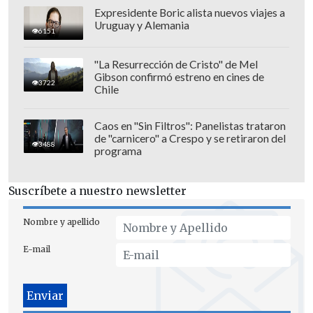
Expresidente Boric alista nuevos viajes a
En término de audiencia el humorista
Uruguay y Alemania
6151
promedió 843.302 personas por minuto,
con un peak de 880 mil personas.
"La Resurrección de Cristo" de Mel
Gibson confirmó estreno en cines de
3722
Chile
Caos en "Sin Filtros": Panelistas trataron
de "carnicero" a Crespo y se retiraron del
3488
programa
Suscríbete a nuestro newsletter
Nombre y apellido
E-mail