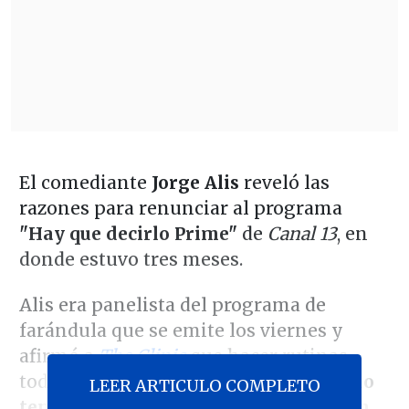
El comediante
Jorge Alis
reveló las
razones para renunciar al programa
"Hay que decirlo Prime"
de
Canal 13
, en
donde estuvo tres meses.
Alis era panelista del programa de
farándula que se emite los viernes y
afirmó a
The Clinic
que hacer rutinas
todas las semanas "es un trabajo que
no
LEER ARTICULO COMPLETO
tenés ninguna posibilidad de tener un