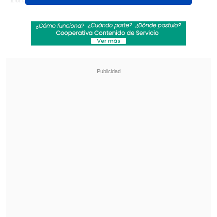
noticia había desviado la atención de su
pelea mediática con José Miguel Villouta.
Revisa también
Karol G incluirá colaboraciones con Bruno
Mars y Drake en su nuevo disco
"Pidió perdón de rodillas": Revelan
desgarradores testimonios sobre las últimas
horas de Liam Payne
"Parece que
soy la única persona
contenta de que pasara lo de los
mineros
. ¡Imagínate! Ay, qué horror...",
dijo en el show, escena que fue viralizada
en redes sociales.