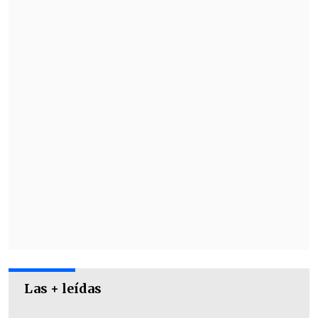
Tras esto, familiares de las víctimas
presentaron un recurso de protección
contra la humorista
en la Corte de
Apelaciones de La Serena, que fue
acogido a trámite este jueves.
Las + leídas