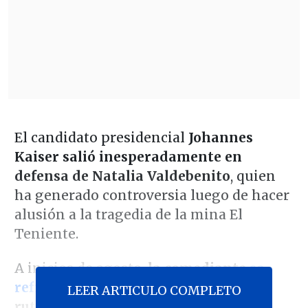
El candidato presidencial
Johannes
Kaiser salió inesperadamente en
defensa de Natalia Valdebenito
, quien
ha generado controversia luego de hacer
alusión a la tragedia de la mina El
Teniente.
A inicios de agosto,
la comediante
se
refirió al accidente
en una de sus
LEER ARTICULO COMPLETO
rutinas
, bromeando sobre cómo la