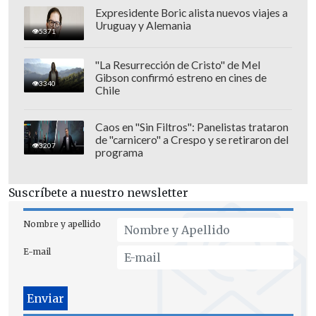
Expresidente Boric alista nuevos viajes a
Uruguay y Alemania
5371
En tanto, el tribunal dictó una orden de
no innovar contra Valdebenito, a quien
"La Resurrección de Cristo" de Mel
Gibson confirmó estreno en cines de
se le "instruyó que, mientras se resuelve
3340
Chile
el caso,
la humorista
deberá abstenerse
de realizar rutinas o bromas
basadas en
Caos en "Sin Filtros": Panelistas trataron
de "carnicero" a Crespo y se retiraron del
la tragedia
ocurrida el 31 de julio".
3207
programa
La defensa de Kaiser
Suscríbete a nuestro newsletter
A través de su cuenta de X,
el diputado
Nombre y apellido
indicó que "la justicia se está pasando 10
pueblos
. Valdebenito tendrá que
E-mail
enfrentar la sanción social por sus
dichos, pero
la censura de la opinión, del
humor, de la investigación o de la