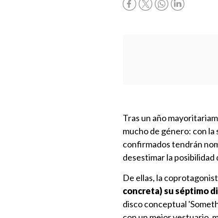
Tras un año mayoritariam
mucho de género: con la
confirmados tendrán no
desestimar la posibilidad
De ellas, la coprotagonist
concreta) su séptimo d
disco conceptual 'Someth
con un mejor vestuario, m