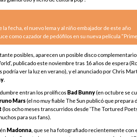
la fecha, el nuevo lema y al niño embajador de este año
luce como cazador de pedófilos en su nueva película "Prim
ante posibles, aparecen un posible disco complementari
World', publicado este noviembre tras 16 años de espera (R
s podría ver la luz en verano), y el anunciado por Chris Ma
ay
.
tidumbre entran los prolíficos
Bad Bunny
(en octubre se c
runo Mars
(el no muy fiable The Sun publicó que prepara d
t
(los ocho meses transcurridos desde 'The Tortured Poet
uchos para sus fans).
ién
Madonna
, que se ha fotografiado recientemente con 