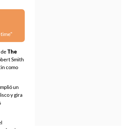
etime"
o de
The
obert Smith
rtin como
umplió un
isco y gira
s
el