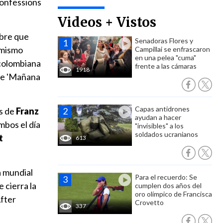
Confessions
Videos + Vistos
mbre que
Senadoras Flores y
 mismo
Campillai se enfrascaron
en una pelea "cuma"
 colombiana
frente a las cámaras
1918
de 'Mañana
Capas antidrones
os de
Franz
ayudan a hacer
mbos el día
"invisibles" a los
soldados ucranianos
t
613
a mundial
Para el recuerdo: Se
 cierra la
cumplen dos años del
oro olímpico de Francisca
After
Crovetto
337