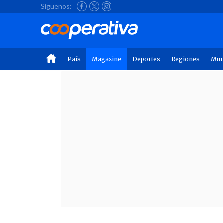
Síguenos:
País
Magazine
Deportes
Regiones
Mu