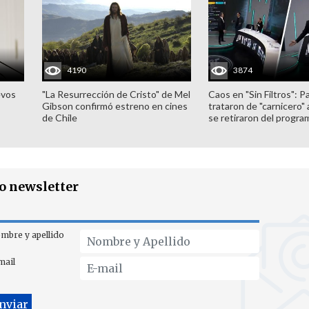
4190
3874
evos
"La Resurrección de Cristo" de Mel
Caos en "Sin Filtros": P
Gibson confirmó estreno en cines
trataron de "carnicero"
de Chile
se retiraron del progra
ro newsletter
mbre y apellido
mail