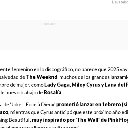
Llévatelo:
ente femenino en lo discográfico, no parece que 2025 vay
 salvedad de
The Weeknd
, muchos de los grandes lanzam
mbre de mujer, como
Lady Gaga, Miley Cyrus y Lana del
 de nuevo trabajo de
Rosalía
.
a de 'Joker: Folie à Dieux'
prometió lanzar en febrero (s
isco
, mientras que Cyrus anticipó que este próximo año edi
ing Beautiful',
muy inspirado por 'The Wall' de Pink Flo
ás glamuroso y lleno de cultura pop".