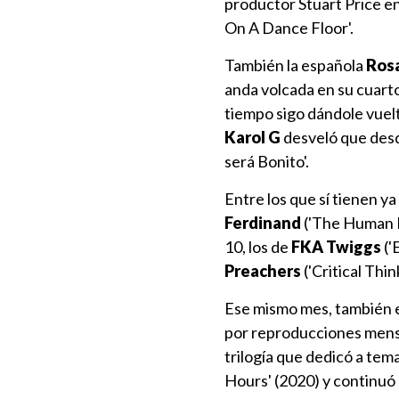
productor Stuart Price e
On A Dance Floor'.
También la española
Rosa
anda volcada en su cuart
tiempo sigo dándole vuelt
Karol G
desveló que des
será Bonito'.
Entre los que sí tienen y
Ferdinand
('The Human F
10, los de
FKA Twiggs
('
Preachers
('Critical Think
Ese mismo mes, también el
por reproducciones mensu
trilogía que dedicó a tem
Hours' (2020) y continuó