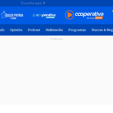
Escucha aquí ▼
ndo
Opinión
Podcast
Multimedia
Programas
Marcas & Neg