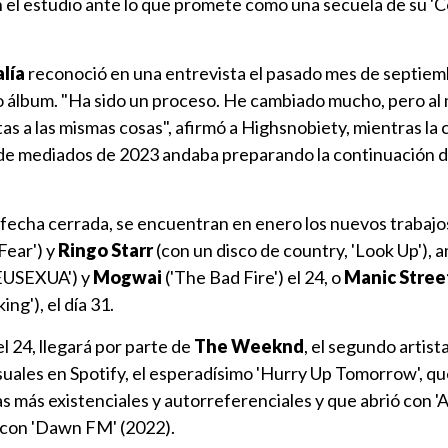
n el estudio ante lo que promete como una secuela de su '
lía
reconoció en una entrevista el pasado mes de septie
o álbum. "Ha sido un proceso. He cambiado mucho, pero al
as a las mismas cosas", afirmó a Highsnobiety, mientras la
de mediados de 2023 andaba preparando la continuación 
a fecha cerrada, se encuentran en enero los nuevos trabaj
ear') y
Ringo Starr
(con un disco de country, 'Look Up'), a
EUSEXUA') y
Mogwai
('The Bad Fire') el 24, o
Manic Stree
ing'), el día 31.
 24, llegará por parte de
The Weeknd
, el segundo artist
ales en Spotify, el esperadísimo 'Hurry Up Tomorrow', que
as más existenciales y autorreferenciales y que abrió con '
 con 'Dawn FM' (2022).