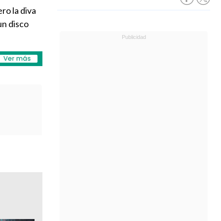
ero la diva
un disco