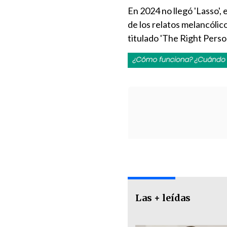
En 2024 no llegó 'Lasso',
de los relatos melancóli
titulado 'The Right Person
Las + leídas