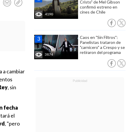
Cristo" de Mel Gibson
confirmó estreno en
cines de Chile
4190
Caos en "Sin Filtros":
Panelistas trataron de
"carnicero" a Crespo y se
retiraron del programa
3874
a a cambiar
ientos
 Rey
, sin
in fecha
tará el
yd
, "pero