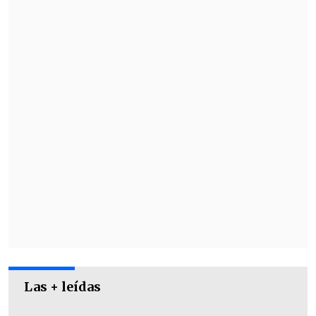
Sábado 27
Apertura de puertas: 15:30 horas
Telonero Torito Alfaro + Maria Esther
Las + leídas
Zamora: 17:30 horas
Telonero Floresalegría: 18:20 horas