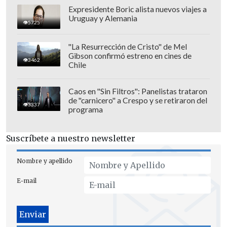
Expresidente Boric alista nuevos viajes a
Los Tres: 19:30 horas
Uruguay y Alemania
5725
Domingo 28
"La Resurrección de Cristo" de Mel
Apertura de puertas: 15:30 horas
Gibson confirmó estreno en cines de
3462
Chile
Telonero Torito Alfaro: 17:30 horas
Telonero Perrosky: 18:20 horas
Caos en "Sin Filtros": Panelistas trataron
Los Tres: 19:30 horas
de "carnicero" a Crespo y se retiraron del
3337
programa
Martes 30
Apertura de puertas: 16:30 horas
Suscríbete a nuestro newsletter
Telonero Torito Alfaro + Maria Esther
Nombre y apellido
Zamora: 18:30 horas
Telonero Miles de Aves: 19:20 horas
E-mail
Los Tres: 20:30 horas
Miércoles 1