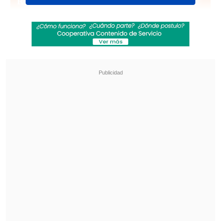
Revisa también
Karol G incluirá colaboraciones con Bruno
Mars y Drake en su nuevo disco
"Pidió perdón de rodillas": Revelan
desgarradores testimonios sobre las últimas
horas de Liam Payne
Teloneros
Para los conciertos en Movistar Arena
habrán diversos teloneros:
Torito Alfaro,
Floresalegría, Perrosky y Miles de Aves
.
Horarios
El horario por día para Los Tres