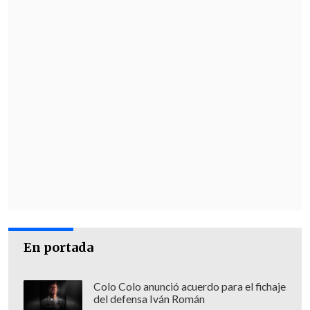
Mariah Carey actúe en una
Ceremonia
de Apertura de unos Juegos Olímpicos
de Invierno,
sumándose así a una
tradición que en ediciones recientes
incluyó presentaciones de
Celine Dion y
Lady Gaga
en París 2024.
La cita olímpica comenzará oficialmente
el
6 de febrero de 2026 en el Milano San
Siro Olympic Stadium.
En portada
Colo Colo anunció acuerdo para el fichaje
del defensa Iván Román