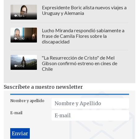
Expresidente Boric alista nuevos viajes a
Uruguay y Alemania
Con una carrera iniciada en 1990, Carey
7861
ha vendido más de
200 millones de
Lucho Miranda respondió sabiamente a
discos y ha logrado 19 canciones
frase de Camila Flores sobre la
número uno
en el
Billboard Hot 100.
Su
7190
discapacidad
álbum debut incluyó temas que lideraron
los rankings globales, consolidándola
"La Resurrección de Cristo" de Mel
Gibson confirmó estreno en cines de
como una de las artistas más influyentes
5352
Chile
de la música pop contemporánea.
Suscríbete a nuestro newsletter
La cantante no es ajena a los grandes
escenarios deportivos. Ha interpretado el
Nombre y apellido
himno nacional de Estados Unidos
"The
E-mail
Star-Spangled Banner" antes del Super
Bowl de la NFL
en 2022 y del
"All-Star
Game" de la NBA
en 2023, además de