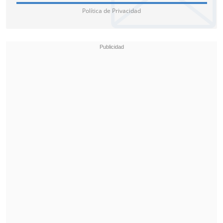
presentarse en la final femenina del
US
Política de Privacidad
Open 2020
con su canción
"Save the
Day"
.
Sin embargo, esta será la primera vez que