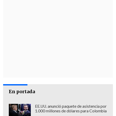
pensamos distinto: ¡ganamos! Ganamos
alguien que nación hace 96 años y que
se dedicó a cultivar nuestra música, a
hacer rescates, a traer valores que de
pronto sin estas personas no los
conoceríamos"
.
"Así que al final de cuentas todo es una
ganancia. Y nos deja esta persona, con
todos estos regalos que nos hizo"
,
puntualizó.
En portada
EE.UU. anunció paquete de asistencia por
1.000 millones de dólares para Colombia