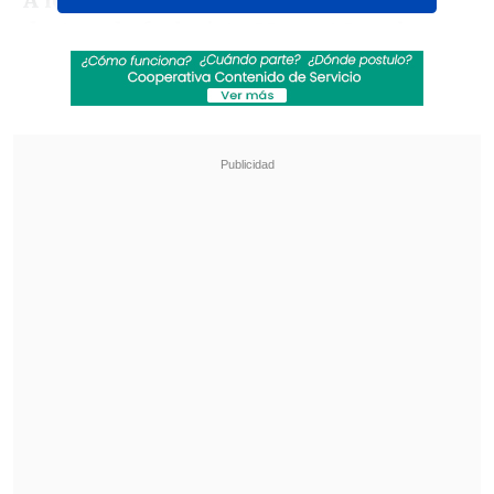
A los 96 años dejó de existir la
destacada foclorista Margot Loyola,
Premio Nacional de Artes Musicales y
figura fundamental de la escena chilena
del último siglo.
La información fue confirmada en
primera instancia por el Museo
de Historia Natural a través de su cuenta
en Twitter, calificando el hecho como
"un día triste para nuestro folclor y para
Chile".
Revisa también
José Antonio Neme protagonizó colisión en
Las Condes