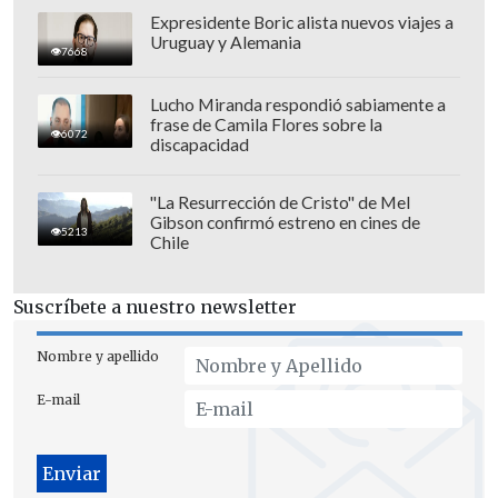
Expresidente Boric alista nuevos viajes a
"Estamos trabajando desde el año pasado
Uruguay y Alemania
7668
para rendirle los honores que se merece
la maestra de Chile, y ya estábamos con
Lucho Miranda respondió sabiamente a
frase de Camila Flores sobre la
muchos aspectos preparados.
Había
6072
discapacidad
ofrecimientos de algunas instituciones,
pero finalmente la Presidenta de la
"La Resurrección de Cristo" de Mel
Gibson confirmó estreno en cines de
República pidió que su velorio fuera en
5213
Chile
el Centro Cultural Palacio La Moneda
",
añadió.
Suscríbete a nuestro newsletter
Nombre y apellido
E-mail