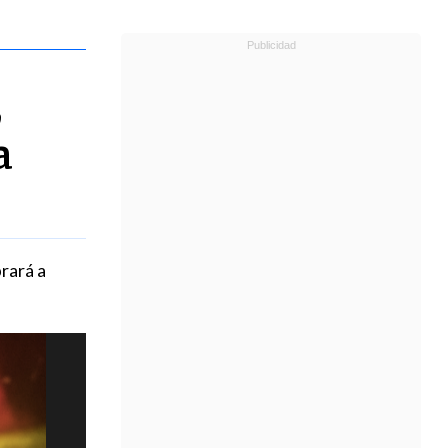
,
a
rará a