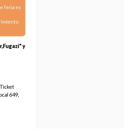
e feria es
frimiento
ar,Fugazi" y
oTicket
ocal 649,