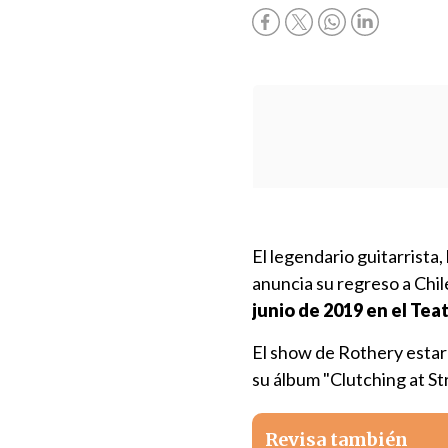
El legendario guitarrista,
anuncia su regreso a Chil
junio de 2019 en el Tea
El show de Rothery estar
su álbum "Clutching at St
Revisa también