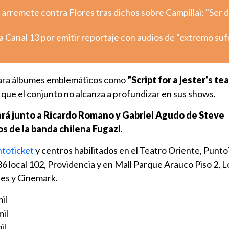
rremete contra Flores tras dichos sobre Campillai: "Ser d
a Canal 13 por emitir reportaje con audios de "extremo su
para álbumes emblemáticos como
"Script for a jester's te
, que el conjunto no alcanza a profundizar en sus shows.
ará junto a Ricardo Romano y Gabriel Agudo de Steve
 de la banda chilena Fugazi
.
toticket
y centros habilitados en el Teatro Oriente, Punt
 local 102, Providencia y en Mall Parque Arauco Piso 2, L
tes y Cinemark.
il
mil
il