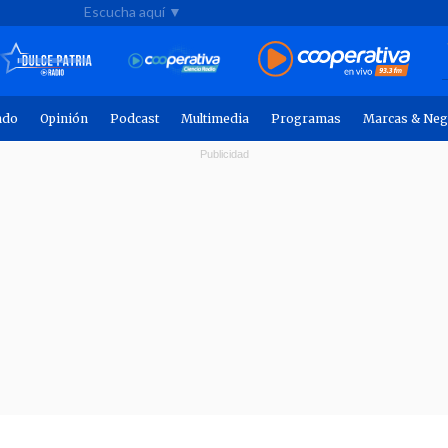
Escucha aquí ▼
ndo
Opinión
Podcast
Multimedia
Programas
Marcas & Neg