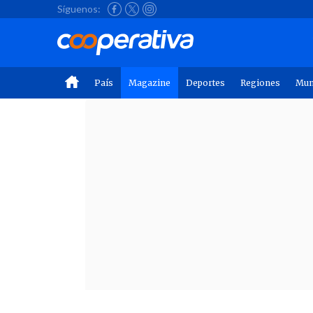
Síguenos:
País
Magazine
Deportes
Regiones
Mu