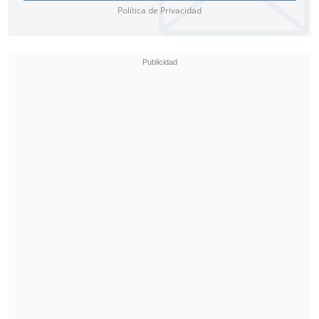
La pareja, que suele mantener un perfil
Política de Privacidad
bajo respecto a su vida privada,
sorprendió con este anuncio cargado de
ternura y expectativa. Ahora, ambos se
preparan para una nueva etapa familiar
que, según dejaron entrever, están
viviendo con ilusión y complicidad.