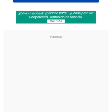
par de zapatos de bebé.
Revisa también
"Juntos por siempre": Daniela Muñoz y alcalde
de Independencia anuncian su compromiso
"Sentí sus amenazas": Doctora que analizó
rostro de Daniela Ramírez rompió el silencio
En las imágenes también incluyó una
ecografía y un mensaje breve en el pie de
foto: "Dun Dun + One", una alusión
directa al apellido de su esposo. La
publicación fue celebrada por miles de
seguidores y colegas, que llenaron de