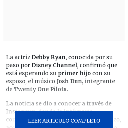
La actriz
Debby Ryan
, conocida por su
paso por
Disney Channel
, confirmó que
está esperando su
primer hijo
con su
esposo, el músico
Josh Dun,
integrante
de
Twenty One Pilots.
La noticia se dio a conocer a través de
Instagram, donde la intérprete
compartió fotos mostrando su embarazo,
LEER ARTICULO COMPLETO
acompañada de su pareja y un pequeño