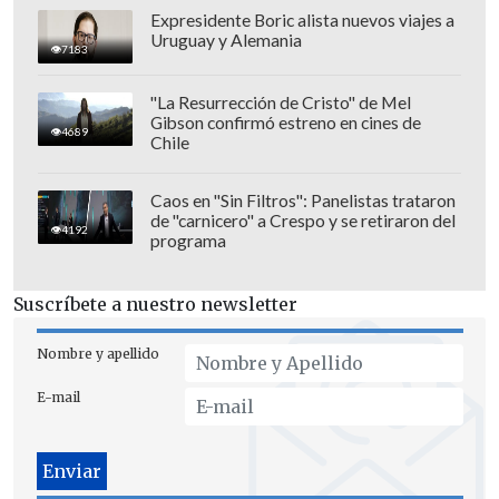
Expresidente Boric alista nuevos viajes a
Uruguay y Alemania
7183
"La Resurrección de Cristo" de Mel
Gibson confirmó estreno en cines de
4689
Chile
El baterista también compartió un poco
sobre su relación en una
entrevista con
Caos en "Sin Filtros": Panelistas trataron
de "carnicero" a Crespo y se retiraron del
Kenny Sipes
en 2022: "Siempre traté de
4192
programa
imaginar cómo sería el matrimonio, pero
nunca se parecía a esto.
Debby y yo
Suscríbete a nuestro newsletter
seguimos siendo como niños.
Decoramos la casa como si lo fuéramos y
Nombre y apellido
hacemos cosas espontáneas, como
E-mail
quedarnos despiertos comiendo snacks
en la cocina".