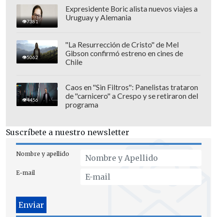
Expresidente Boric alista nuevos viajes a
Uruguay y Alemania
7381
"La Resurrección de Cristo" de Mel
Para pasar desapercibido, la voz de
Gibson confirmó estreno en cines de
5062
"Matilda" vistió una camiseta azul,
Chile
pantalones cortos negros, zapatillas
naranjas, una banda en la cabeza y lentes
Caos en "Sin Filtros": Panelistas trataron
de "carnicero" a Crespo y se retiraron del
de sol oscuros, aunque
varios fans
4456
programa
lograron identificarlo y comenzaron a
compartir imágenes en redes sociales.
Suscríbete a nuestro newsletter
Tras cruzar la meta,
Styles se fotografió
Nombre y apellido
junto al atleta paralímpico británico
E-mail
Richard Whitehead
, quien compartió la
imagen en sus redes. Esa publicación se
volvió viral y confirmó los rumores.