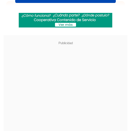
Revisa también
Medio especializado postula a Mariana Di
Girolamo a los Oscar 2027
Filtran audios de las disculpas de Marité
Matus a Camilo Huerta: "Fue un error"
EL británico no solo compitió, sino que
logró una marca destacada
, completando
los 42,195 kilómetros en 2 horas, 59
minutos y 13 segundos
, alcanzando el
codiciado objetivo de bajar de las tres
horas, un reto importante incluso para
corredores experimentados.
El artista mantuvo un ritmo constante