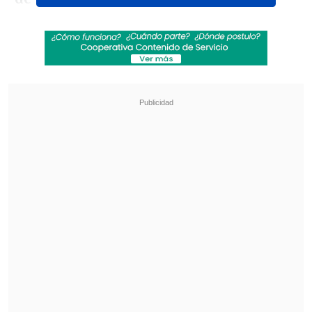
Revisa también
Tras despedida de "Hay que decirlo": Gissella
Gallardo revela complejo momento de salud
Rockódromo en Cooperativa: La previa del Día
del Rock Chileno
Sin embargo,
la responsabilidad de estos
sería totalmente del anticuario
, el que
habría falsificaba la firma de la
comunicadora.
"López Spagui fabrica liquidez en
efectivo mediante documentos bancarios
personales de Tomicic Petric que