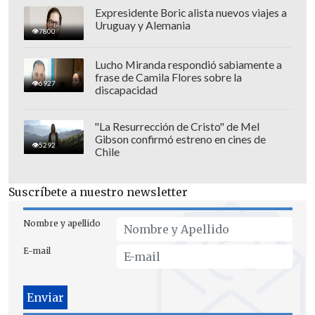
Expresidente Boric alista nuevos viajes a
Uruguay y Alemania
7800
Lucho Miranda respondió sabiamente a
Bajo esta línea, el fiscal Eduardo Baeza
frase de Camila Flores sobre la
6927
afirmó que "una vez que los tenía, lo que
discapacidad
hacía era como funciona un Factory
normal, los cambiaba, obtenía el dinero
"La Resurrección de Cristo" de Mel
Gibson confirmó estreno en cines de
que necesitaba y con eso compraba las
5292
Chile
joyas que tenían un origen ilícito".
Suscríbete a nuestro newsletter
Asimismo, Estrella Dinamarca, apuntada
como líder de la organización, afirmó
Nombre y apellido
que "Marco López me pasaba cheques de
E-mail
su señora Tonka Tomicic, entonces yo
que aún tenía cupo, le pasaba el dinero
que Domingo Jalil financiaba, por un