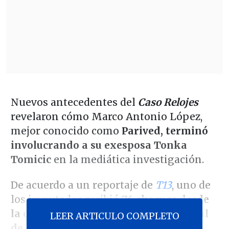
Nuevos antecedentes del
Caso Relojes
revelaron cómo Marco Antonio López,
mejor conocido como
Parived, terminó
involucrando a su exesposa Tonka
Tomicic
en la mediática investigación.
De acuerdo a un reportaje de
T13
, uno de
los imputados recibió
76 cheques desde
la cuenta de la animadora por un total
LEER ARTICULO COMPLETO
de $550 millones
entre 2017 y 2020.