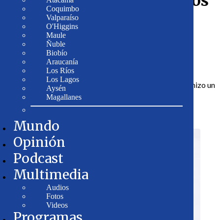
de contenido para adultos
Coquimbo
Valparaíso
O'Higgins
Maule
Ñuble
Publicado: Sabado, 26 de Octubre de 2024 🕐 17:38
Biobío
Autor:
Redacción Cooperativa
Araucanía
Los Ríos
Los Lagos
La integrante de la primera versión de "Gran Hermano" hizo un
Aysén
guiño a Cathy Barriga.
Magallanes
Mundo
Opinión
Podcast
Multimedia
Audios
Fotos
Videos
Programas