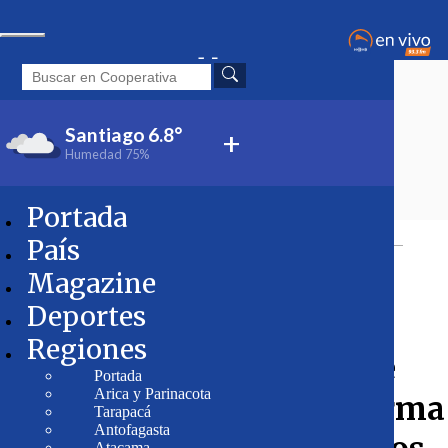
Santiago
6.8°
+
Humedad
75%
Portada
Tópicos:
Magazine
Personajes
País
Magazine
Deportes
Regiones
Pincoya confirmó que
Portada
Arica y Parinacota
formará parte de plataforma
Tarapacá
Antofagasta
Atacama