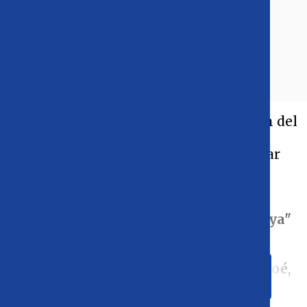
La exparticipante de la primera edición del
reality
"Gran Hermano",
Jennifer
Galvarini
, declaró que comenzará a crear
contenido para una plataforma para
adultos.
Este sábado, la reconocida como
"Pincoya"
y
actual participante de
Top Chef Vip
,
confirmó la noticia en su cuenta de
Instagram. "Desde la mítica Isla de Chiloé,
LEER ARTICULO COMPLETO
llega Pincoya para encantar tus redes".