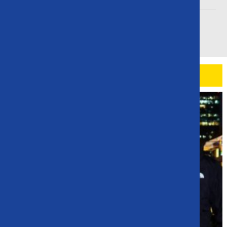
México y Perú reanudan sus relaciones
diplomáticas tras casi un año de ruptura