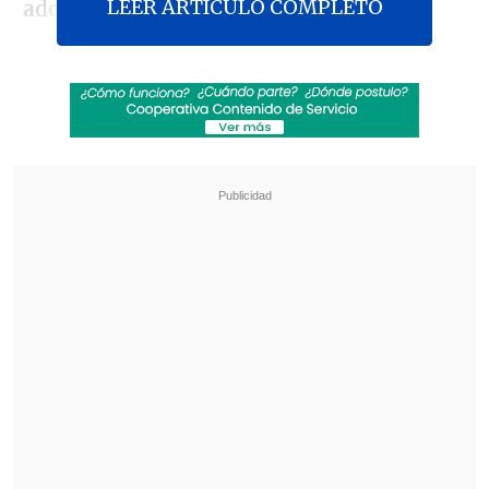
LEER ARTICULO COMPLETO
adorable reno-humano.
El reparto original de los
Sombrero de
Paja
-
Iñaki Godoy
("Luffy"),
Mackenyu
("Zoro"),
Emily Rudd
("Nami"),
Jacob
Romero
("Usopp") y
Taz Skylar
("Sanji")- presentó un
avance
exclusivo
de Chopper, generando
emoción entre los fans.
Revisa también
"Juntos por siempre": Daniela Muñoz y alcalde
de Independencia anuncian su compromiso
"Sentí sus amenazas": Doctora que analizó
rostro de Daniela Ramírez rompió el silencio