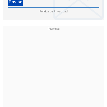
Tudum: "Hay un poco de Chopper en
todos nosotros: deseamos ser amados y
Política de Privacidad
proteger a quienes queremos".
Entre las curiosidades, Chopper fue
introducido en el capítulo 134 del
manga (2000), odia lo picante, ama los
dulces y su nombre proviene
de "tonakai" (reno en japonés).
Jamie Lee
Curtis
y el creador de Naruto,
Masashi
Kishimoto
, lo consideran su personaje
favorito.