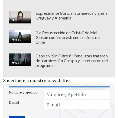
Expresidente Boric alista nuevos viajes a
Uruguay y Alemania
7251
"La Resurrección de Cristo" de Mel
Gibson confirmó estreno en cines de
4811
Chile
Caos en "Sin Filtros": Panelistas trataron
de "carnicero" a Crespo y se retiraron del
4251
programa
¿Quién es Chopper?
Suscríbete a nuestro newsletter
Un
híbrido de reno y humano
con
Nombre y apellido
un gran corazón y habilidades médicas.
E-mail
A pesar de su apariencia tierna, es un
luchador valiente. Hoover destacó en