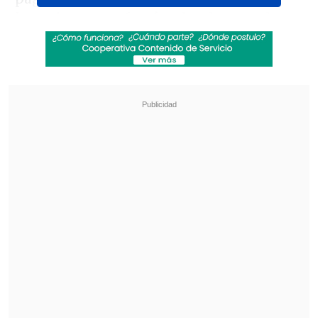
lucrativas que efectúan los dos canales
privados con las exitosas producciones.
Revisa también
Chappell Roan anuncia show benéfico en
apoyo a la comunidad LGBTI+
Juan Manuel Astorga arremete contra Flores
tras dichos sobre Campillai: "Ser de feria es un
orgullo"
Por este motivo, dirigentes
interpusieron una demanda ante el
5º
Juzgado Civil de Santiago
y confirmaron
la acción judicial en una publicación
emitida por la página oficial de la