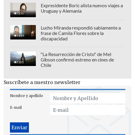
Expresidente Boric alista nuevos viajes a
Uruguay y Alemania
7550
Lucho Miranda respondió sabiamente a
frase de Camila Flores sobre la
5449
discapacidad
Con la interposición de la demanda, el
colectivo busca que
se otorgue un
"La Resurrección de Cristo" de Mel
Gibson confirmó estreno en cines de
cumplimiento forzado del contrato y
5185
Chile
una indemnización de perjuicios.
Suscríbete a nuestro newsletter
"Que los canales de televisión
incumplan las tarifas pactadas
, nos
Nombre y apellido
perjudica a todos ya que dejamos de
E-mail
percibir lo que nos corresponde por
nuestro trabajo como artistas
audiovisuales. En este momento
es
necesario que estemos unidos
para