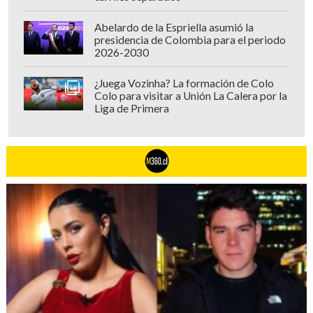
total de $45 millone
s, mientras que
Abelardo de la Espriella asumió la
Canal 13 no habría pagado $61 millones.
presidencia de Colombia para el periodo
2026-2030
La presidenta de Chileactores, Esp
eranza
¿Juega Vozinha? La formación de Colo
Silva, acusó que ambas estaciones
Colo para visitar a Unión La Calera por la
privadas "adicionan señales
, utilizan
Liga de Primera
con mayor intensidad las obras del
repertorio de Chileactores y, pese a ello,
pretenden pagar menos de lo acordado".