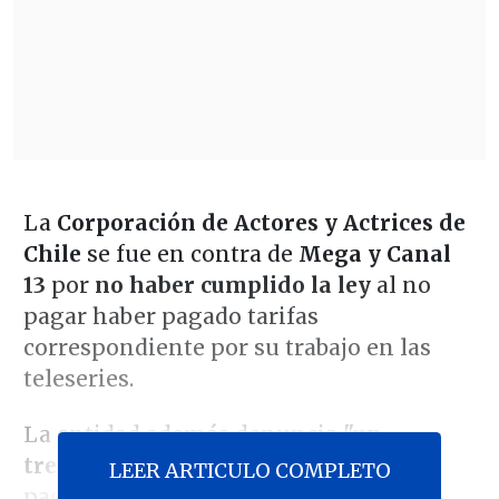
La
Corporación de Actores y Actrices de
Chile
se fue en contra de
Mega y Canal
13
por
no haber cumplido la ley
al no
pagar haber pagado tarifas
correspondiente por su trabajo en las
teleseries.
La entidad además denuncia
"un
tremendo negocio"
tras incumplir el
LEER ARTICULO COMPLETO
pago de dineros en medio de acciones