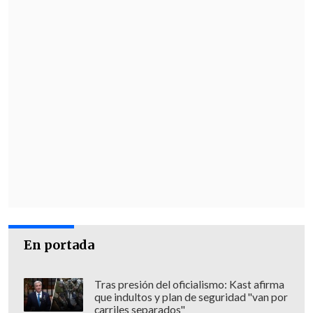
En esa línea, la agrupación manifestó
"
informaremos oportunamente sobre
cualquier novedad de este proceso
En portada
judicia
l".
Tras presión del oficialismo: Kast afirma
Según estimaciones de la corporación
,
que indultos y plan de seguridad "van por
Megamedia adeudaría a los actores un
carriles separados"