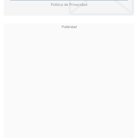
Política de Privacidad
enfrentar cualquier escenario que
restrinja todo lo que hemos logrado"