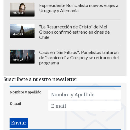
Mega también anunció que
Catalina
Expresidente Boric alista nuevos viajes a
Uruguay y Alemania
Edwards
regresará a la conducción de su
7183
noticiero durante los fines de semana.
"La Resurrección de Cristo" de Mel
Gibson confirmó estreno en cines de
4689
Chile
Caos en "Sin Filtros": Panelistas trataron
de "carnicero" a Crespo y se retiraron del
4192
programa
Suscríbete a nuestro newsletter
Nombre y apellido
E-mail