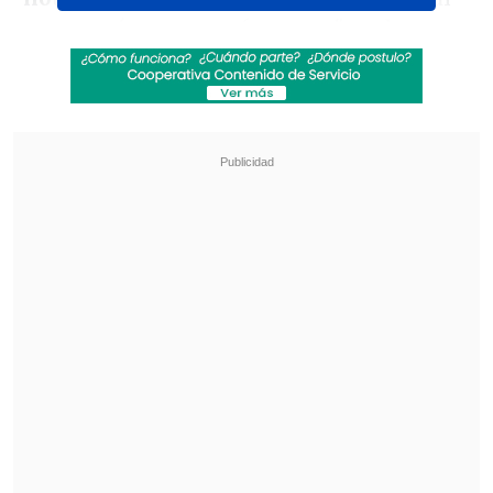
estrenará un nuevo formato "moderno e
innovador".
Revisa también
"Juntos por siempre": Daniela Muñoz y alcalde
de Independencia anuncian su compromiso
"Sentí sus amenazas": Doctora que analizó
rostro de Daniela Ramírez rompió el silencio
Debido a este cambio José Manuel
Astorga, conductor actual del noticiero,
se enfocará completamente en las
estaciones de radio de Mega.
Por otro lado se confirmó que
Rodrigo