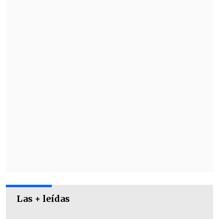
Sepúlveda
será el reemplazo oficial de
José Antonio Neme en la conducción de
"Mucho Gusto", sumándose a estas
labores junto a Karen Doggenweiler.
Las + leídas