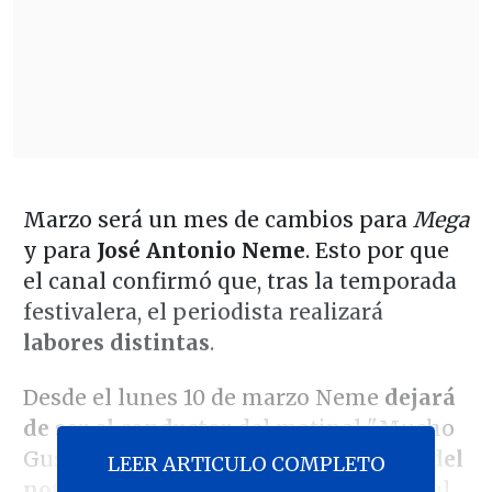
Marzo será un mes de cambios para
Mega
y para
José Antonio Neme
. Esto por que
el canal confirmó que, tras la temporada
festivalera, el periodista realizará
labores distintas
.
Desde el lunes 10 de marzo Neme
dejará
de ser el conductor
del matinal "Mucho
Gusto" y
pasara a ser el presentador del
LEER ARTICULO COMPLETO
noticiero Meganoticias Central
, el cual