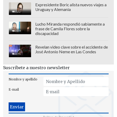
Expresidente Boric alista nuevos viajes a
Uruguay y Alemania
Alfredo Castro, Alejandro Goic, Catalina
8122
Saavedra, Luis Dubó, Sofía García y Ariel
Lucho Miranda respondió sabiamente a
Mateluna
, entre otros, son parte de los
frase de Camila Flores sobre la
8109
protagonistas de la producción.
discapacidad
Revelan video clave sobre el accidente de
José Antonio Neme en Las Condes
6071
Suscríbete a nuestro newsletter
Nombre y apellido
E-mail