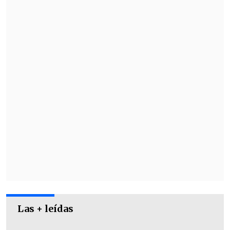
¿A qué hora dan Jesús de
Nazareth?
La emisión de "Jesús de Nazareth" en las
pantallas de TVN esta Semana Santa
2025 se dividirá en
dos partes
:
Las + leídas