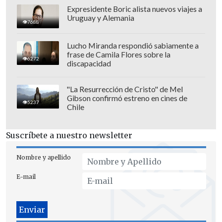
Expresidente Boric alista nuevos viajes a
Uruguay y Alemania
7688
Parte 1 a las 16:15 horas - Viernes
Santo
Lucho Miranda respondió sabiamente a
Parte 2 a las 22:30 horas - Viernes
frase de Camila Flores sobre la
6272
discapacidad
Santo
"La Resurrección de Cristo" de Mel
Además se confirmó la transmisión de
Gibson confirmó estreno en cines de
5237
otras obras como
"Los Diez
Chile
Mandamientos"
(viernes, 11:00),
"Teresa
de Los Andes"
(sábado, 8:00),
"San Pedro"
Suscríbete a nuestro newsletter
(sábado, 14:00),
"Ben-Hur"
(sábado, 23:00)
Nombre y apellido
y
"300"
(domingo, 11:30), entre otras.
E-mail