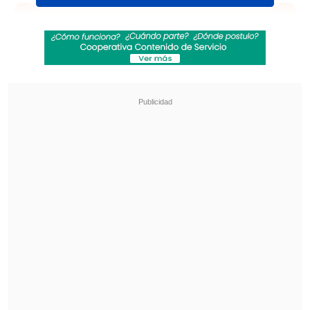
Revisa también
José Antonio Neme protagonizó colisión en
Las Condes
Remezón en "Hay que decirlo": Gissella
Gallardo y Manu González fueron
desvinculados
En más de seis horas de duración "Jesús
de Nazareth" narra
la vida, muerte y
resurrección de Jesucristo
con un elenco
encabezado por Robert Powell que
también incluye a James Earl Jones, Ian
McShane, Laurence Olivier y Olivia
Hussey, entre otros.