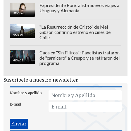
Expresidente Boric alista nuevos viajes a
Uruguay y Alemania
6106
En tercer lugar apareció
"El Zafrada"
,
con un 10%. El registro corresponde a
"La Resurrección de Cristo" de Mel
Gibson confirmó estreno en cines de
2010, cuando Víctor Díaz —entonces un
3690
Chile
niño de 8 años en Iloca— narró entre
escombros cómo sobrevivía tras el
Caos en "Sin Filtros": Panelistas trataron
de "carnicero" a Crespo y se retiraron del
terremoto 8.8. Su relato sencillo y la
3465
programa
confusión al decir
"zafradas" en lugar de
"frazadas"
marcaron a toda una
Suscríbete a nuestro newsletter
generación.
Nombre y apellido
Ese mismo porcentaje obtuvo la
E-mail
inolvidable frase
"Un manjars"
,
expresión de un hombre que celebró con
humor la mezcla de vino tinto con bebida
cola.