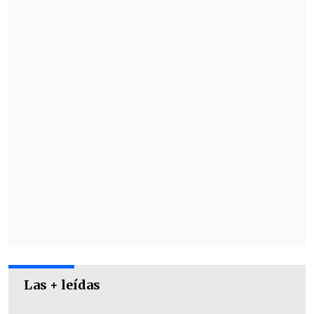
Con el mismo porcentaje apareció
"Las
Calilas y las Mojo Jojo"
, video
protagonizado por María Elena Garay en
2014, quien relató un conflicto vecinal en
San Felipe con un estilo que se volvió
parte del humor popular.
Las + leídas