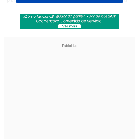
en la que una mujer, en plena diálisis,
criticó con frases espontáneas y
deslenguadas el operativo de seguridad
ante un aviso de bomba.
Revisa también
Karol G incluirá colaboraciones con Bruno
Mars y Drake en su nuevo disco
"Pidió perdón de rodillas": Revelan
desgarradores testimonios sobre las últimas
horas de Liam Payne
"No soy na' material de los hueones", es
una de sus frases más recordadas.