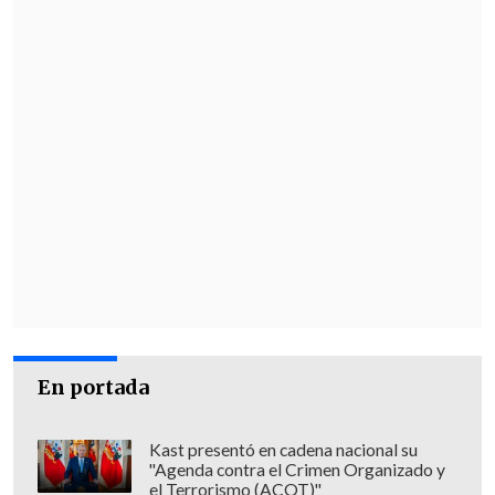
Instinto de madre leona (7%)
El Tarro (5%)
Sácala de ahí, que se está quemando
(5%)
La vieja roba choclo (5%)
Mira pa' delante (4%)
Tuvo weno el cumpleaño (3%)
Engañao para Chillán (3%)
El chuña (2%)
Papá bájame (2%)
Niño Poeta (2%)
Nancy sé digna (1%)
En portada
Otros (5%).
Kast presentó en cadena nacional su
"Agenda contra el Crimen Organizado y
el Terrorismo (ACOT)"