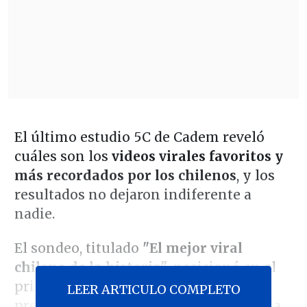
El último estudio 5C de Cadem reveló
cuáles son los
videos virales favoritos y
más recordados por los chilenos
, y los
resultados no dejaron indiferente a
nadie.
El sondeo, titulado
"El mejor viral
chileno de la historia"
, posicionó en el
primer lugar —con un 14% de las
LEER ARTICULO COMPLETO
preferencias— a la recordada entrevista