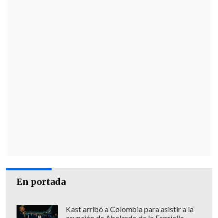
tribunales"
.
Piccolo busca una compensación por
daños y perjuicios superiores a los
50
mil dólares
, alrededor de 46 millones de
pesos, por la muerte de su esposa.
En portada
Kast arribó a Colombia para asistir a la