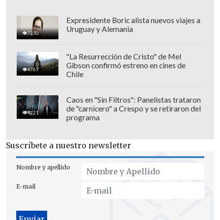
con la empresa
", es decir,
buscar una
solución alternativa al conflicto y no
Expresidente Boric alista nuevos viajes a
Uruguay y Alemania
llegar a tribunales.
7230
"La Resurrección de Cristo" de Mel
Gibson confirmó estreno en cines de
4767
Chile
Caos en "Sin Filtros": Panelistas trataron
de "carnicero" a Crespo y se retiraron del
4221
programa
Suscríbete a nuestro newsletter
Nombre y apellido
E-mail
No obstante, dado el escrutinio público y