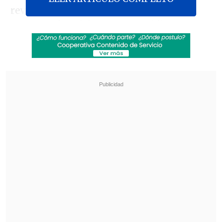
revelara que el equipo jurídico de la
empresa de Mickey Mouse pidiera
frenar la demanda de Piccolo por la
muerte de la médico Kanakporn
Tangsuan, quien sufrió una
anafilaxia
después de comer en el pub irlandés
Raglan Road
, en Disney Springs
(Orlando, Estados Unidos), en octubre de
2023.
Revisa también
"Juntos por siempre": Daniela Muñoz y alcalde
de Independencia anuncian su compromiso
"Sentí sus amenazas": Doctora que analizó
rostro de Daniela Ramírez rompió el silencio