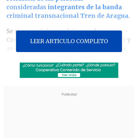
consideradas
integrantes de la banda
criminal transnacional Tren de Aragua
.
Se mantendrán en el Centro de
Confinamiento del Terrorismo (CECOT) y
LEER ARTICULO COMPLETO
aseguró que, en contraste,
el costo para
el país centroamericano será "alto"
.
Revisa también
"Comienza una nueva etapa": Kast se reunió
con De la Espriella previo al cambio de mando
en Colombia
Al alero de Trump e Israel, De la Espriella da un
giro a la política exterior colombiana