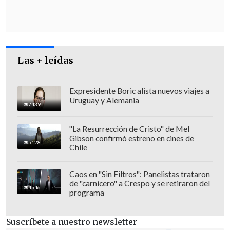
Las + leídas
Expresidente Boric alista nuevos viajes a
Uruguay y Alemania
7439
"La Resurrección de Cristo" de Mel
Gibson confirmó estreno en cines de
5128
Chile
El mandatario salvadoreño destacó que
Caos en "Sin Filtros": Panelistas trataron
de "carnicero" a Crespo y se retiraron del
"Estados Unidos también nos ha
4546
programa
enviado a 23 miembros de la (pandilla)
MS-13
buscados por la justicia
Suscríbete a nuestro newsletter
salvadoreña, incluyendo a dos cabecillas.