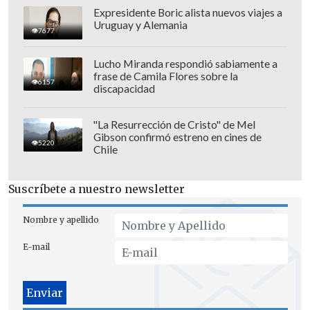
Expresidente Boric alista nuevos viajes a
Uruguay y Alemania
7677
Lucho Miranda respondió sabiamente a
frase de Camila Flores sobre la
6157
discapacidad
"La Resurrección de Cristo" de Mel
Gibson confirmó estreno en cines de
5220
Chile
Suscríbete a nuestro newsletter
"El acuerdo que tengo con mi esposa,
aunque está en negociación, es que
Nombre y apellido
llegamos hasta 2029, (...) pero yo lo que le
E-mail
he dicho es que
si me presento a la otra
elección, el período termina en 2033,
entonces no me puedo ir"
, indicó Bukele.