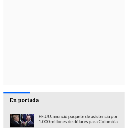
de ese año el período presidencial se
extienda hasta los 6 años.
Bukele defendió en ese momento la
reelección inmediata y señaló que "el 90
% de los países desarrollados permiten"
la reelección indefinida.
"El 90 % de los países desarrollados
permiten la reelección indefinida de su
jefe de gobierno, y nadie se inmuta",
apuntó en X, y añadió: "Pero cuando un
país pequeño y pobre como El Salvador
En portada
intenta hacer lo mismo, de repente se
convierte en el fin de la democracia".
EE.UU. anunció paquete de asistencia por
1.000 millones de dólares para Colombia