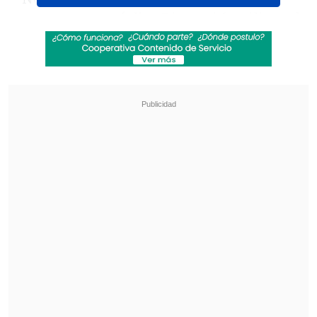
vamos a ver qué dice Dios, mi familia y el
país, (...)
pero si fuera por mí, yo sigo diez
años más"
, sostuvo el mandatario en la
entrevista grabada en la Casa
Presidencial, en la capital salvadoreña
San Salvador.
Revisa también
México y Perú reanudan sus relaciones
diplomáticas tras casi un año de ruptura
Arabia Saudí, Turquía y Pakistán firmaron
pacto de defensa mutua
Bukele, que no suele dar entrevistas a