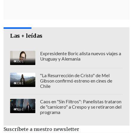
Atallah también informó que Patología
Las + leídas
completó las autopsias de todos los
fallecidos y entregó los cuerpos a sus
Expresidente Boric alista nuevos viajes a
Uruguay y Alemania
familiares. La mayor parte de sus
5501
declaraciones estuvieron dirigidas a
"La Resurrección de Cristo" de Mel
destacar
el trabajo "incansable" de los
Gibson confirmó estreno en cines de
3381
patólogos y personal auxiliar a cargo de
Chile
las autopsias
.
Caos en "Sin Filtros": Panelistas trataron
Puntualizó que cerca de 50 de los
de "carnicero" a Crespo y se retiraron del
3261
programa
fallecidos residían en la provincia de San
Cristóbal (sur), la mayoría de estos en el
Suscríbete a nuestro newsletter
municipio de Haina, desde donde
era