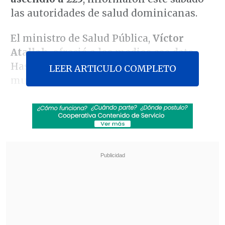
las autoridades de salud dominicanas.
El ministro de Salud Pública,
Víctor
Atallah
, ofreció a los medios ese dato.
Hasta ayer se habían reportado 221
LEER ARTICULO COMPLETO
muertos y 189 heridos.
Revisa también
El estilo Petro: cuatro años de discursos sin
guión
Restos de un cohete de SpaceX cayeron sobre
la Luna
El funcionario dijo que
esas cuatro
nuevas muertes ocurrieron en centros