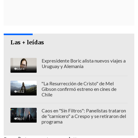
en la investigación por presunta
violencia de género.
Según la publicación, la niñera,
denominada
'Testigo G'
, afirmó que vio
hematomas en el cuerpo de Yáñez,
Las + leídas
después de haber recibido un
tratamiento de
"masajes, drenajes
Expresidente Boric alista nuevos viajes a
Uruguay y Alemania
linfáticos, entre otros"
y los atribuyó a
6664
un
"tratamiento de plasma
rico en
"La Resurrección de Cristo" de Mel
plaquetas".
Gibson confirmó estreno en cines de
4112
Chile
Caos en "Sin Filtros": Panelistas trataron
de "carnicero" a Crespo y se retiraron del
3805
programa