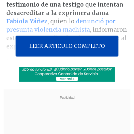
testimonio de una testigo
que intentan
desacreditar a la exprimera dama
Fabiola Yáñez
, quien lo
denunció por
presunta violencia machista
, informaron
este viernes medios locales con acceso al
LEER ARTICULO COMPLETO
expediente judicial.
La abogada del exmandatario,
Silvina
Carreira
,
entregó el testimonio de una
niñera a cargo del cuidado de Francisco
-el hijo de Fernández y Yáñez, de dos
años, que actualmente reside con su
madre en Madrid-, que trabajó en la
Quinta de Olivos (residencia presidencial
situada en la periferia norte de Buenos
Aires).