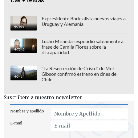
Las + leídas
felicitando al colectivo por "otra
inmensa victoria de su incansable lucha
en este largo camino de Memoria, Verdad
Expresidente Boric alista nuevos viajes a
Uruguay y Alemania
y Justicia".
7993
Lucho Miranda respondió sabiamente a
frase de Camila Flores sobre la
7545
discapacidad
"La Resurrección de Cristo" de Mel
Gibson confirmó estreno en cines de
5414
Chile
Suscríbete a nuestro newsletter
Nombre y apellido
E-mail