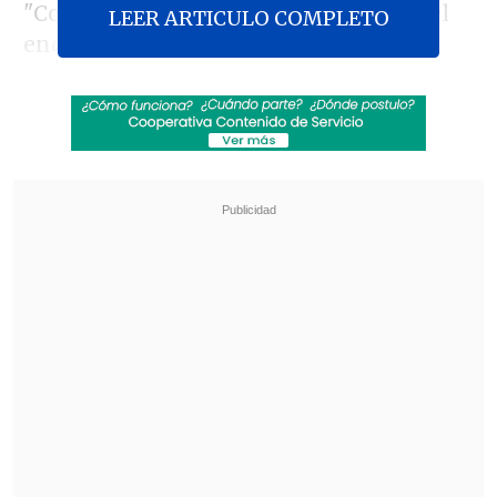
"Con inmensa felicidad, anunciamos el
LEER ARTICULO COMPLETO
encuentro del nieto 133", indicó el
comunicado de prensa, en el que se
convoca a un encuentro con la prensa en
el Espacio Memoria y Derechos
Humanos -antigua Escuela de Mecánica
de la Armada (ESMA), uno de los mayores
centros de detención ilegal y tortura en
dictadura-, en el que se ofrecerán más
detalles del caso.
Revisa también
Varios ataques con explosivos marcan inicio
del nuevo gobierno de Colombia
Carmona viajó a Cuba por segunda vez este