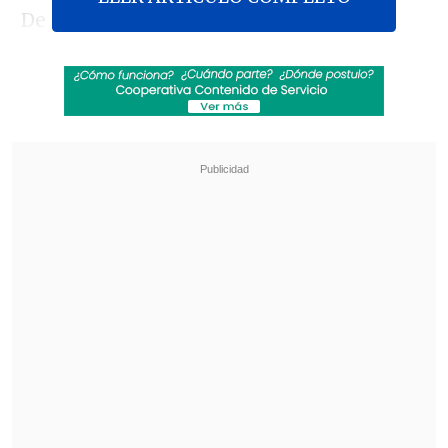
De acuerdo con un comunicado de la
Dirección General de Aduanas, el país
comenzará a exportar 6.500 metros
cúbicos de petróleo crudo diario hacia
Chile
, lo que implicará un
ingreso
mensual de 86 millones de dólares para
Argentina
.
Revisa también
Kast arribó a Colombia para asistir a la
asunción de Abelardo de la Espriella
Otro día en Rusia: Veterano de guerra fue
golpeado por un rayo mientras enfrentaba a
un oso