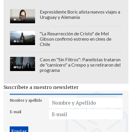
Expresidente Boric alista nuevos viajes a
Uruguay y Alemania
7167
"La Resurrección de Cristo" de Mel
Gibson confirmó estreno en cines de
4670
Chile
Caos en "Sin Filtros": Panelistas trataron
de "carnicero" a Crespo y se retiraron del
4181
programa
Una vez finalizadas las tareas de llenado,
se iniciará el trabajo necesario para
Suscríbete a nuestro newsletter
exportar el crudo, donde las firmas
petroleras de
YPF, Equinor Argentina,
Nombre y apellido
Petronas E&P, Shell y Vista Energy
E-mail
Argentina documentaron
exportaciones
a consumo con el pago de