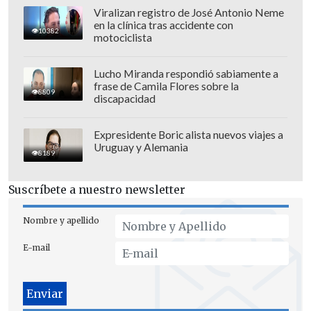
ultraderecha brasileña y su antiguo
Viralizan registro de José Antonio Neme
en la clínica tras accidente con
aliado.
10382
motociclista
Lucho Miranda respondió sabiamente a
frase de Camila Flores sobre la
8809
discapacidad
Expresidente Boric alista nuevos viajes a
Uruguay y Alemania
8189
Suscríbete a nuestro newsletter
Nombre y apellido
E-mail
El ministro de la Presidencia brasileña,
Rui Costa, anunció que
el decreto tuvo