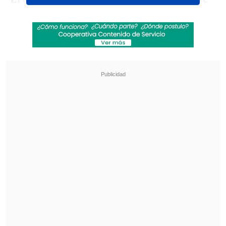
protección económica que el Gobierno
tiene que adoptar, en reciprocidad, para
responder a medidas o barreras
unilaterales impuestas por socios
comerciales que restrinjan las
exportaciones brasileñas
.
Revisa también
Chile solidariza con Colombia tras terremoto
con más de 100 muertos
"Desastre nacional" en Colombia: Al menos 71
muertos por terremoto
La medida prevé la "reciprocidad" con