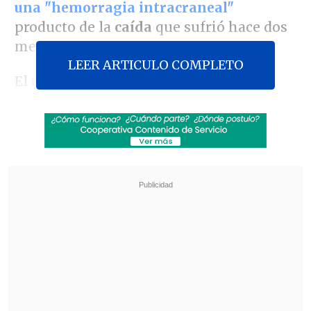
una "hemorragia intracraneal"
producto de la
caída
que sufrió hace dos
meses.
LEER ARTICULO COMPLETO
El mandatario de 79 años
está
consciente, habla "normalmente" y no
tendrá ningún tipo de secuela
neurológica,
señaló en una rueda de
prensa el equipo médico del
Hospital
Sirio-Libanés
de São Paulo, donde
permanecerá ingresado por lo menos
hasta el próximo lunes.
Revisa también
Rubio advirtió a Cuba que no habrá "válvulas
de escape" frente a la presión de Estados