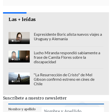
observación hasta que vuelva a
Brasilia,
lo que pudiera ocurrir
el 16 de diciembre.
Las + leídas
Expresidente Boric alista nuevos viajes a
Uruguay y Alemania
7626
Lucho Miranda respondió sabiamente a
frase de Camila Flores sobre la
5869
discapacidad
"La Resurrección de Cristo" de Mel
Gibson confirmó estreno en cines de
5199
Chile
Suscríbete a nuestro newsletter
Sufrió un "hematoma frontoparietal"
Nombre y apellido
El líder progresista
se empezó a sentir