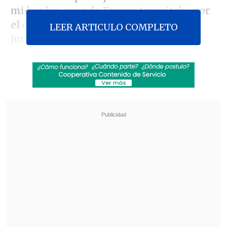
miércoles, cuando Franco transitaba por
el centro de la ciudad en un vehículo
LEER ARTICULO COMPLETO
junto a su chofer, y a su lado se detuvo
otro automóvil y ejecutó nueve disparos,
terminando con la vida de ambos y
dejando herida a una asesora.
Revisa también
Al alero de Trump e Israel, De la Espriella da un
giro a la política exterior colombiana
Perú tendrá sus feriados los días viernes:
buscan potenciar el turismo
"
No pueden quedar impunes actos de tal
crueldad que ponen al desnudo la