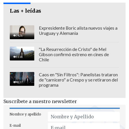
Las + leídas
Expresidente Boric alista nuevos viajes a
Uruguay y Alemania
7428
"La Resurrección de Cristo" de Mel
Gibson confirmó estreno en cines de
5118
Chile
Otras figuras políticas de nuestro país
reaccionaron ante la muerte de la
Caos en "Sin Filtros": Panelistas trataron
de "carnicero" a Crespo y se retiraron del
concejal, como
Revolución Democrática
,
4537
programa
el concejal por Providencia,
Jaime Parada
y la diputada
Camila Rojas (Izquierda
Suscríbete a nuestro newsletter
Autónoma)
, todos a través de sus cuentas
de Twitter.
Nombre y apellido
E-mail