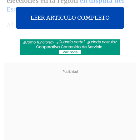
elecciones en la región
en disputa del
Esequibo.
LEER ARTICULO COMPLETO
Ali visitó en esta jornada a las tropas de
la Fuerza de Defensa de Guyana
desplegadas en la aldea de Anna Regina,
en Esequibo, así como a habitantes del
pueblo Lima Sand, en la misma región,
según publicó en su cuenta oficial de
Facebook.
Revisa también
Abelardo de la Espriella asumió la presidencia
de Colombia para el periodo 2026-2030
Tribunal frenó obras del salón de baile de
Trump en la Casa Blanca por falta de aval del