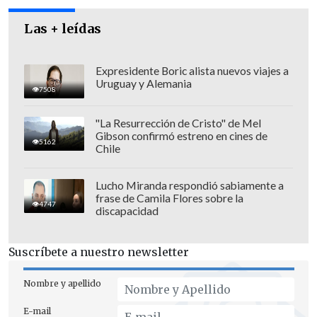
Las + leídas
Expresidente Boric alista nuevos viajes a
Uruguay y Alemania
7508
"La Resurrección de Cristo" de Mel
Gibson confirmó estreno en cines de
5162
Chile
"Quiero asegurarles que, en primera
línea, los respaldamos con la sangre de
Lucho Miranda respondió sabiamente a
frase de Camila Flores sobre la
cada guyanés,
dispuesto a apoyar
4747
discapacidad
cualquier esfuerzo necesario contra
quienes buscan desestabilizar la paz en
Suscríbete a nuestro newsletter
nuestra región
", dijo Ali.
Nombre y apellido
También les expresó su "pleno apoyo" y
E-mail
alabó la labor de aquellos destacados en